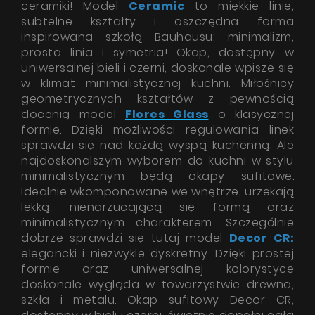
ceramiki! Model
Ceramic
to miękkie linie,
subtelne kształty i oszczędna forma
inspirowana szkołą Bauhausu: minimalizm,
prosta linia i symetria! Okap, dostępny w
uniwersalnej bieli i czerni, doskonale wpisze się
w klimat minimalistycznej kuchni. Miłośnicy
geometrycznych kształtów z pewnością
docenią model
Flores Glass
o klasycznej
formie. Dzięki możliwości regulowania linek
sprawdzi się nad każdą wyspą kuchenną. Ale
najdoskonalszym wyborem do kuchni w stylu
minimalistycznym będą okapy sufitowe.
Idealnie wkomponowane we wnętrze, urzekają
lekką, nienarzucającą się formą oraz
minimalistycznym charakterem. Szczególnie
dobrze sprawdzi się tutaj model
Decor CR:
elegancki i niezwykle dyskretny. Dzięki prostej
formie oraz uniwersalnej kolorystyce
doskonale wygląda w towarzystwie drewna,
szkła i metalu. Okap sufitowy Decor CR,