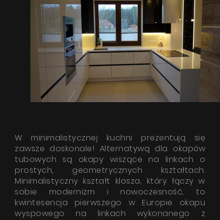
Produkty
O firmie
Strefa architekta
Wsparcie techniczne
Wirtualny showroom
Gdzie kupić
W minimalistycznej kuchni prezentują się
zawsze doskonale! Alternatywą dla okapów
Inspiracje
tubowych są okapy wiszące na linkach o
Promocje
prostych, geometrycznych kształtach.
Minimalistyczny kształt klosza, który łączy w
Współpraca
sobie modernizm i nowoczesność, to
kwintesencja pierwszego w Europie okapu
Kontakt
wyspowego na linkach wykonanego z