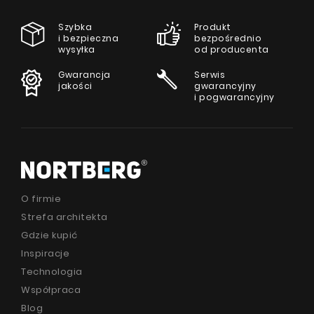
Szybka
Produkt
i bezpieczna
bezpośrednio
wysyłka
od producenta
Gwarancja
Serwis
jakości
gwarancyjny
i pogwarancyjny
O firmie
Strefa architekta
Gdzie kupić
Inspiracje
Technologia
Współpraca
Blog