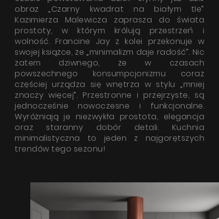
ZOBACZ WSZYSTKIE
obraz „Czarny kwadrat na białym tle”
Design Series
Kazimierza Malewicza zaprasza do świata
prostoty, w którym królują przestrzeń i
Okapy ze spiekami kwarcowymi
wolność. Francine Jay z kolei przekonuje w
Nortberg Laminam
FAQ - najczęściej zadawane
swojej książce, że „minimalizm daje radość”. Nic
zatem dziwnego, że w czasach
pytania
Okapy ze szkłem artystycznym
powszechnego konsumpcjonizmu coraz
Nortberg ArtGlass
częściej urządza się wnętrza w stylu „mniej
znaczy więcej”. Przestronne i przejrzyste, są
Okapy z ceramiki
jednocześnie nowoczesne i funkcjonalne.
Nortberg Ceramic
Wyróżniają je niezwykła prostota, elegancja
oraz staranny dobór detali. Kuchnia
ZOBACZ WSZYSTKIE
minimalistyczna to jeden z najgorętszych
trendów tego sezonu!
SuperSlient Series
Wsparcie techniczne
Nortberg Silent Home
Nortberg Silent Kitchen
FAQ
Gwarancja okapu