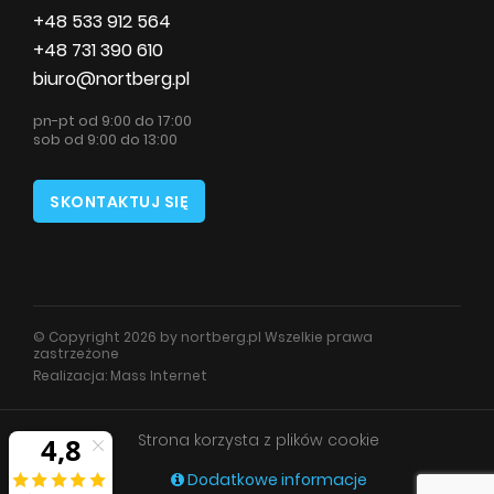
+48 533 912 564
+48 731 390 610
biuro@nortberg.pl
pn-pt od 9:00 do 17:00
sob od 9:00 do 13:00
SKONTAKTUJ SIĘ
© Copyright 2026 by nortberg.pl Wszelkie prawa
zastrzeżone
Realizacja:
Mass Internet
Strona korzysta z plików cookie
Dodatkowe informacje