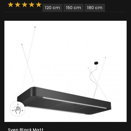
120 cm
150 cm
180 cm
Sven Black Matt