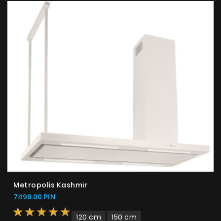
Produkty
O firmie
Strefa architekta
Metropolis Kashmir
Wsparcie techniczne
7499.00 PLN
Wirtualny showroom
120 cm
150 cm