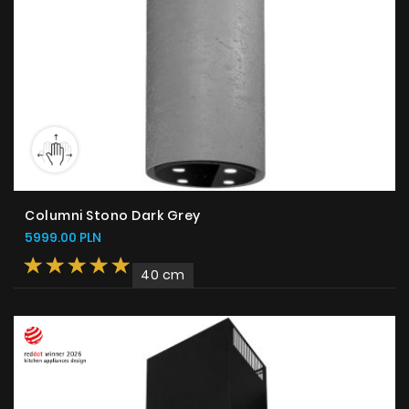
Columni Stono Dark Grey
5999.00 PLN
40 cm