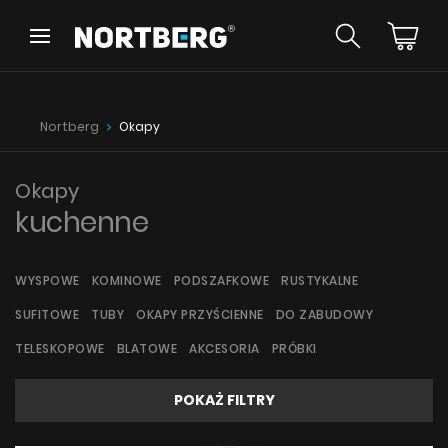
Wróć
Wróć
Poradnik
Nowości
Nortberg
Okapy
Okapy Wyspowe
Okapy Kominowe
Okapy Podszafkowe
Okapy
Okapy Rustykalne
kuchenne
Okapy Sufitowe
ZOBACZ WSZYSTKIE
Okapy Tuby
Okapy przyścienne
WYSPOWE
KOMINOWE
PODSZAFKOWE
RUSTYKALNE
Okapy do zabudowy
SUFITOWE
TUBY
OKAPY PRZYŚCIENNE
DO ZABUDOWY
Okapy Teleskopowe
Instrukcje
Okapy Blatowe
TELESKOPOWE
BLATOWE
AKCESORIA
PRÓBKI
Akcesoria
Próbki
POKAŻ FILTRY