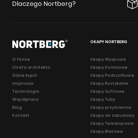
Dlaczego Nortberg?
OKAPY NORTBERG
O firmie
Okapy Wyspowe
Strefa architekta
Okapy Kominowe
Gdzie kupić
Okapy Podszafkowe
Inspiracje
Okapy Rustykalne
Technologia
Okapy Sufitowe
Współpraca
Okapy Tuby
Blog
Okapy przyścienne
Kontakt
Okapy do zabudowy
Okapy Teleskopowe
Okapy Blatowe