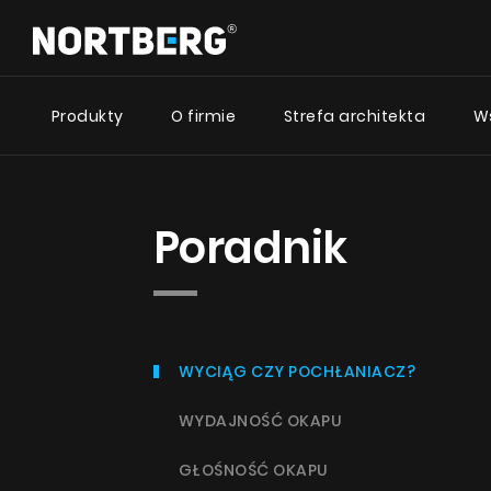
Produkty
O firmie
Strefa architekta
W
Desig
Nowości
Poradnik
Poradnik
Okapy Wyspowe
Okapy Kominowe
Okapy ze
Okapy Podszafkowe
Nortberg
Okapy Rustykalne
Okapy ze
Okapy Sufitowe
Nortberg 
Okapy Tuby
WYCIĄG CZY POCHŁANIACZ?
Okapy przyścienne
Okapy z c
Okapy do zabudowy
WYDAJNOŚĆ OKAPU
Nortberg
Okapy Teleskopowe
GŁOŚNOŚĆ OKAPU
Okapy Blatowe
ZOBACZ WSZYSTKIE
ZO