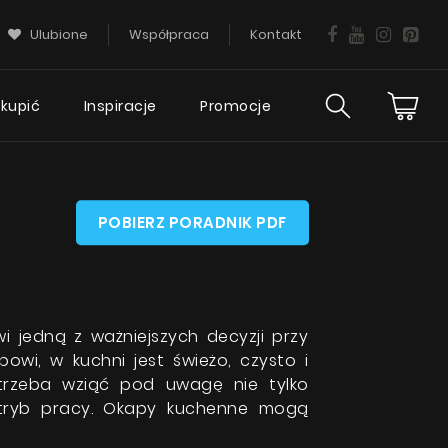
Ulubione
Współpraca
Kontakt
 kupić
Inspiracje
Promocje
ies
Wsparcie
ciej
POBIERZ PORADNIK PDF
techniczne
tania
FAQ
Gwarancja okapu
jedną z ważniejszych decyzji przy
owi, w kuchni jest świeżo, czysto i
Poradnik
trzeba wziąć pod uwagę nie tylko
Serwis
 tryb pracy. Okapy kuchenne mogą
KIE