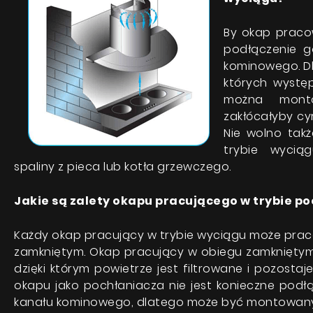
By okap pracow
podłączenie g
kominowego. D
których występ
można mont
zakłócałyby cy
Nie wolno tak
trybie wycią
spaliny z pieca lub kotła grzewczego.
Jakie są zalety okapu pracującego w trybie p
Każdy okap pracujący w trybie wyciągu może praco
Produkty
zamkniętym. Okap pracujący w obiegu zamkniętym
dzięki którym powietrze jest filtrowane i pozosta
O firmie
okapu jako pochłaniacza nie jest konieczne podłą
kanału kominowego, dlatego może być montowany
Strefa architekta