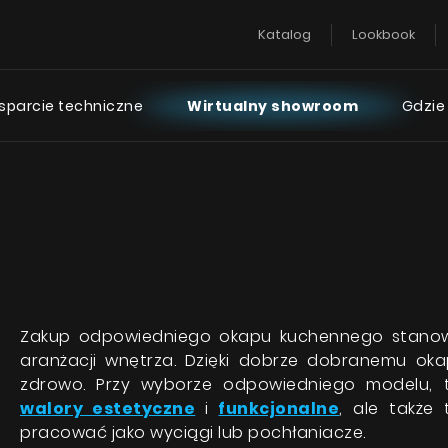
Katalog
Lookbook
sparcie techniczne
Wirtualny showroom
Gdzie
n Series
SuperSlient Ser
Instrukcje
FAQ - najczęś
zadawane py
 spiekami kwarcowymi
Nortberg Silent Home
 Laminam
Nortberg Silent Kitchen
 szkłem artystycznym
ArtGlass
Zakup odpowiedniego okapu kuchennego stanowi 
aranżacji wnętrza. Dzięki dobrze dobranemu okap
eramiki
zdrowo. Przy wyborze odpowiedniego modelu, 
 Ceramic
walory estetyczne
i
funkcjonalne
, ale także
BACZ WSZYSTKIE
pracować jako wyciągi lub pochłaniacze.
ZOBACZ WSZYST