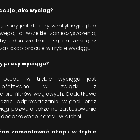
Instrukcje
acuje jako wyciąg?
czony jest do rury wentylacyjnej lub
wego, a wszelkie zanieczyszczenia,
chy odprowadzane są na zewnątrz
as okap pracuje w trybie wyciągu.
ty pracy wyciągu?
e okapu w trybie wyciągu jest
ej efektywne. W związku z
e się filtrów węglowych. Dodatkowe
eczne odprowadzanie wilgoci oraz
ciąg pozwala także na zastosowanie
dło dodatkowego hałasu w kuchni.
żna zamontować okapu w trybie