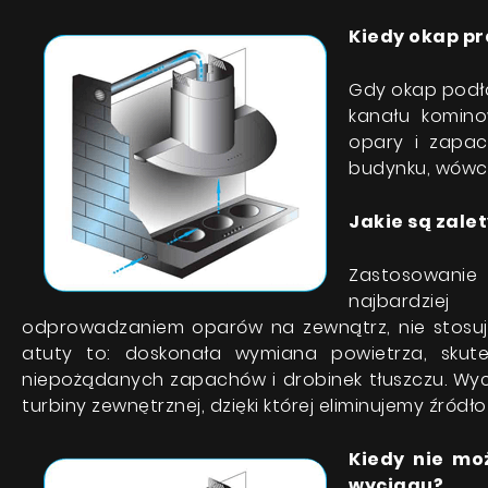
Kiedy okap pr
Gdy okap podłą
kanału komino
opary i zapa
budynku, wówcz
Jakie są zale
Zastosowani
najbardzi
odprowadzaniem oparów na zewnątrz, nie stosuj
atuty to: doskonała wymiana powietrza, skut
niepożądanych zapachów i drobinek tłuszczu. Wy
turbiny zewnętrznej, dzięki której eliminujemy źró
Kiedy nie mo
wyciągu?