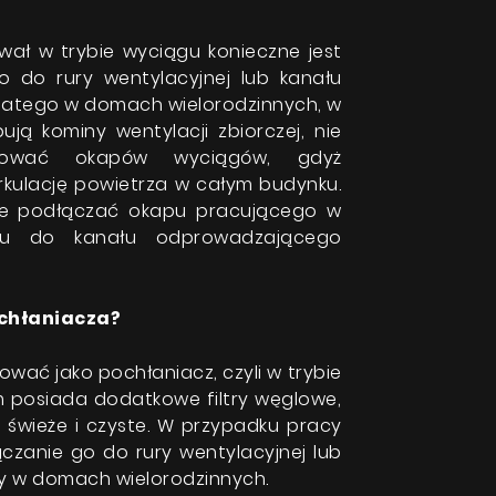
ał w trybie wyciągu konieczne jest
o do rury wentylacyjnej lub kanału
latego w domach wielorodzinnych, w
ują kominy wentylacji zbiorczej, nie
ować okapów wyciągów, gdyż
rkulację powietrza w całym budynku.
że podłączać okapu pracującego w
gu do kanału odprowadzającego
ochłaniacza?
wać jako pochłaniacz, czyli w trybie
 posiada dodatkowe filtry węglowe,
je świeże i czyste. W przypadku pracy
czanie go do rury wentylacyjnej lub
 w domach wielorodzinnych.