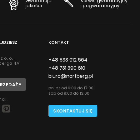
Gwarancja
Serwis gwarancyjny
jakości
i pogwarancyjny
AJDZIESZ
KONTAKT
z o. o.
+48 533 912 564
lberga 4A
+48 731 390 610
biuro@nortberg.pl
PRZEDAŻY
pn-pt od 9:00 do 17:00
sob od 9:00 do 13:00
na:
SKONTAKTUJ SIĘ