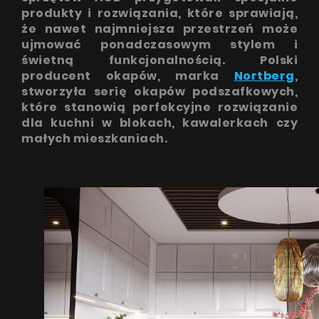
ZOBACZ WSZYSTKIE
produkty i rozwiązania, które sprawiają,
Design Series
że nawet najmniejsza przestrzeń może
ujmować ponadczasowym stylem i
Okapy ze spiekami kwarcowymi
świetną funkcjonalnością. Polski
Nortberg Laminam
FAQ - najczęściej zadawane
producent okapów, marka
Nortberg
,
stworzyła serię okapów podszafkowych,
pytania
Okapy ze szkłem artystycznym
które stanowią perfekcyjne rozwiązanie
Nortberg ArtGlass
dla kuchni w blokach, kawalerkach czy
małych mieszkaniach.
Okapy z ceramiki
Nortberg Ceramic
ZOBACZ WSZYSTKIE
SuperSlient Series
Wsparcie techniczne
Nortberg Silent Home
Nortberg Silent Kitchen
FAQ
Gwarancja okapu