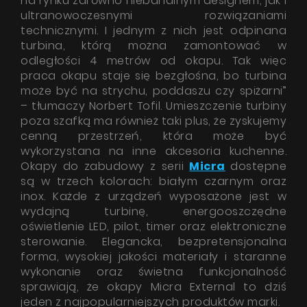
na rynku zarówno niebanalnym designem, jak i
ultranowoczesnymi rozwiązaniami
technicznymi. I jednym z nich jest odpinana
turbina, którą można zamontować w
odległości 4 metrów od okapu. Tak więc
praca okapu staje się bezgłośna, bo turbina
może być na strychu, poddaszu czy spiżarni”
– tłumaczy Norbert Tofil. Umieszczenie turbiny
poza szafką ma również taki plus, że zyskujemy
cenną przestrzeń, która może być
wykorzystana na inne akcesoria kuchenne.
Okapy do zabudowy z serii
Micra
dostępne
są w trzech kolorach: białym czarnym oraz
inox. Każde z urządzeń wyposażone jest w
wydajną turbinę, energooszczędne
oświetlenie LED, pilot, timer oraz elektroniczne
sterowanie. Elegancka, bezpretensjonalna
forma, wysokiej jakości materiały i staranne
wykonanie oraz świetna funkcjonalność
sprawiają, że okapy Micra External to dziś
jeden z najpopularniejszych produktów marki.