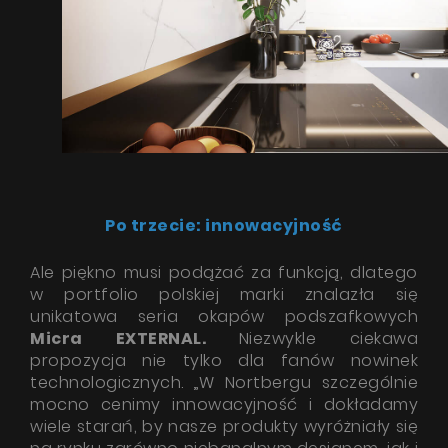
Promocje
Współpraca
Kontakt
Po trzecie: innowacyjność
Ale piękno musi podążać za funkcją, dlatego
w portfolio polskiej marki znalazła się
unikatowa seria okapów podszafkowych
Micra
EXTERNAL.
Niezwykle ciekawa
propozycja nie tylko dla fanów nowinek
technologicznych. „W Nortbergu szczególnie
mocno cenimy innowacyjność i dokładamy
wiele starań, by nasze produkty wyróżniały się