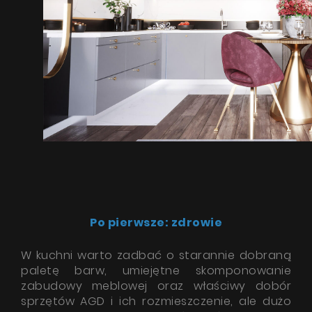
Poradnik
Serwis
Instrukcje
Po pierwsze: zdrowie
W kuchni warto zadbać o starannie dobraną
paletę barw, umiejętne skomponowanie
zabudowy meblowej oraz właściwy dobór
sprzętów AGD i ich rozmieszczenie, ale dużo