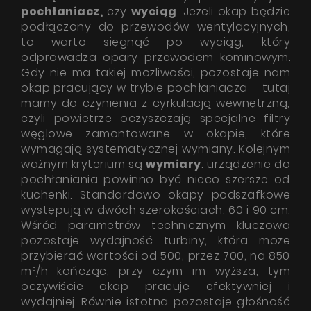
pochłaniacz,
czy
wyciąg
. Jeżeli okap będzie
podłączony do przewodów wentylacyjnych,
to warto sięgnąć po wyciąg, który
odprowadza opary przewodem kominowym.
Gdy nie ma takiej możliwości, pozostaje nam
okap pracujący w trybie pochłaniacza – tutaj
mamy do czynienia z cyrkulacją wewnętrzną,
czyli powietrze oczyszczają specjalne filtry
węglowe zamontowane w okapie, które
wymagają systematycznej wymiany. Kolejnym
ważnym kryterium są
wymiary
: urządzenie do
pochłaniania powinno być nieco szersze od
kuchenki. Standardowo okapy podszafkowe
występują w dwóch szerokościach: 60 i 90 cm.
Wśród parametrów technicznym kluczowa
pozostaje wydajność turbiny, która może
przybierać wartości od 500, przez 700, na 850
m³/h kończąc, przy czym im wyższa, tym
oczywiście okap pracuje efektywniej i
wydajniej. Równie istotna pozostaje głośność