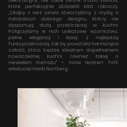
dekoracyjny, ale także cenne źródło światła,
które perfekcyjnie doświetli blat roboczy.
„Okapy z serii Lando stworzyliśmy z myślą o
miłośnikach dobrego designu, którzy nie
dysponują dużą przestrzenią w kuchni.
Połączyliśmy w nich unikatowe wzornictwo,
pełne elegancji i klasy, z najlepszą
funkcjonalnością, tak by powstała harmonijna
całość, która będzie idealnym dopełnieniem
nowoczesnej kuchni, również takiej o
Produkty
niewielkim metrażu” – mówi Norbert Tofil,
właściciel marki Nortberg.
O firmie
Strefa architekta
Wsparcie techniczne
Wirtualny showroom
Gdzie kupić
Inspiracje