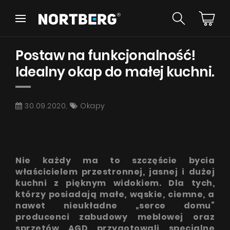
Wróć
Wróć
Postaw na funkcjonalność!
Poradnik
Nowości
Okapy Wyspowe
Idealny okap do małej kuchni.
Okapy Kominowe
Okapy Podszafkowe
Okapy Rustykalne
30.09.2020,
Okapy
Okapy Sufitowe
ZOBACZ WSZYSTKIE
Okapy Tuby
Okapy przyścienne
Okapy do zabudowy
Nie każdy ma to szczęście bycia
Okapy Teleskopowe
Instrukcje
właścicielem przestronnej, jasnej i dużej
Okapy Blatowe
kuchni z pięknym widokiem. Dla tych,
Akcesoria
którzy posiadają małe, wąskie, ciemne, a
Próbki
nawet nieukładne „serce domu”
producenci zabudowy meblowej oraz
sprzętów AGD przygotowali specjalne