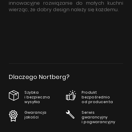
innowacyjne rozwiązanie do małych kuchni
wierząc, że dobry design należy się każdemu.
Dlaczego Nortberg?
Szybka
Produkt
i bezpieczna
bezpośrednio
wysyłka
od producenta
Gwarancja
Serwis
jakości
gwarancyjny
i pogwarancyjny