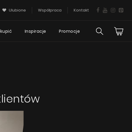
Ulubione
Współpraca
Kontakt
 kupić
Inspiracje
Promocje
ies
Wsparcie
ciej
techniczne
tania
FAQ
Gwarancja okapu
klientów
Poradnik
Serwis
KIE