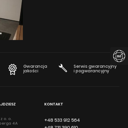
Instrukcje
Gwarancja
Serwis gwarancyjny
jakości
i pogwarancyjny
AJDZIESZ
KONTAKT
z o. o.
+48 533 912 564
lberga 4A
+48 731 390 610