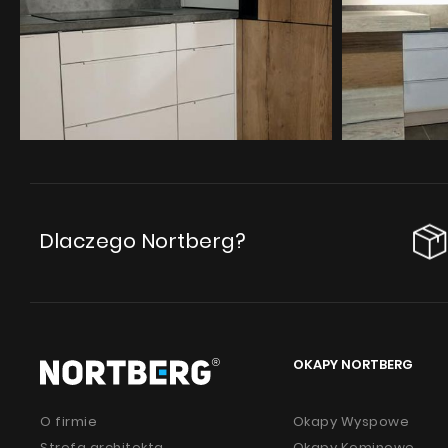
Akcesoria
Próbki
Dlaczego Nortberg?
OKAPY NORTBERG
O firmie
Okapy Wyspowe
Strefa architekta
Okapy Kominowe