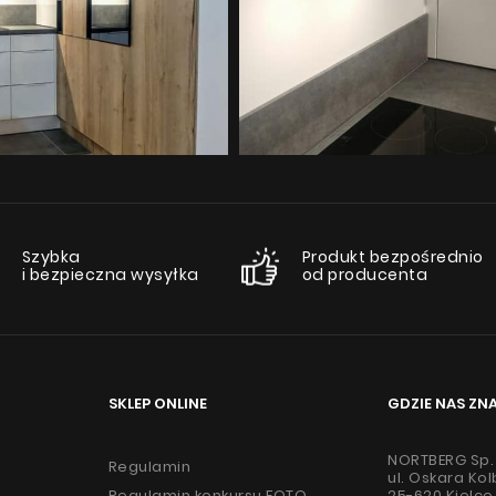
Produkty
O firmie
Strefa architekta
Wsparcie techniczne
Wirtualny showroom
Gdzie kupić
Szybka
Produkt bezpośrednio
i bezpieczna wysyłka
od producenta
Inspiracje
Promocje
Współpraca
Kontakt
SKLEP ONLINE
GDZIE NAS ZN
NORTBERG Sp. 
Regulamin
ul. Oskara Ko
Regulamin konkursu FOTO
25-620 Kielce