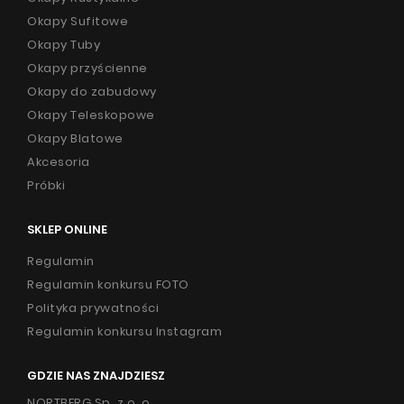
Okapy Sufitowe
Promocje
Okapy Tuby
Współpraca
Okapy przyścienne
Okapy do zabudowy
Kontakt
Okapy Teleskopowe
Okapy Blatowe
Akcesoria
Próbki
SKLEP ONLINE
Regulamin
Regulamin konkursu FOTO
Polityka prywatności
Regulamin konkursu Instagram
GDZIE NAS ZNAJDZIESZ
NORTBERG Sp. z o. o.