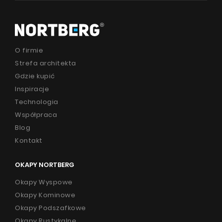
Poradnik
Serwis
O firmie
Strefa architekta
Instrukcje
Gdzie kupić
Inspiracje
Technologia
Produkty
Współpraca
O firmie
Blog
Kontakt
Strefa architekta
Wsparcie techniczne
OKAPY NORTBERG
Wirtualny showroom
Okapy Wyspowe
Okapy Kominowe
Gdzie kupić
Okapy Podszafkowe
Inspiracje
Okapy Rustykalne