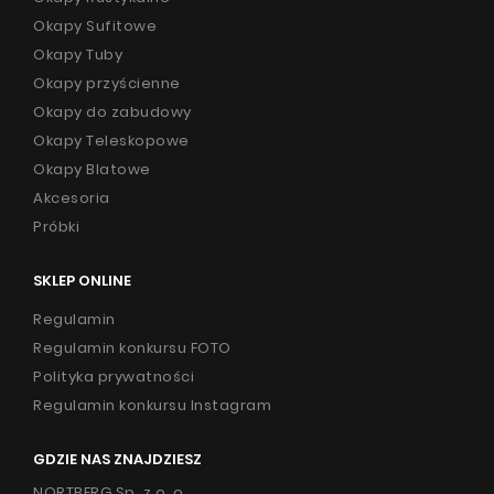
Okapy Sufitowe
Promocje
Okapy Tuby
Współpraca
Okapy przyścienne
Okapy do zabudowy
Kontakt
Okapy Teleskopowe
Okapy Blatowe
Akcesoria
Próbki
SKLEP ONLINE
Regulamin
Regulamin konkursu FOTO
Polityka prywatności
Regulamin konkursu Instagram
GDZIE NAS ZNAJDZIESZ
NORTBERG Sp. z o. o.