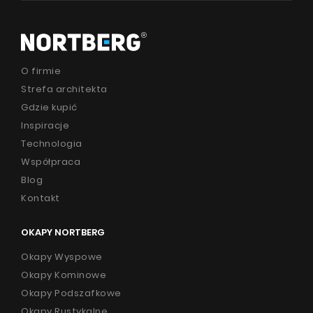
Poradnik
Serwis
O firmie
Strefa architekta
Instrukcje
Gdzie kupić
Inspiracje
Technologia
Produkty
Współpraca
O firmie
Blog
Kontakt
Strefa architekta
Wsparcie techniczne
OKAPY NORTBERG
Wirtualny showroom
Okapy Wyspowe
Okapy Kominowe
Gdzie kupić
Okapy Podszafkowe
Inspiracje
Okapy Rustykalne