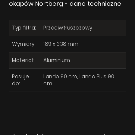
okapów Nortberg - dane techniczne
Typ filtra:
Przeciwtłuszczowy
Wymiary:
189 x 338 mm
Materiał:
Aluminium
Filtr aluminiowy 189 x 338 mm do okapów
Pasuje
Lando 90 cm, Lando Plus 90
Nortberg
do:
cm
Produkty
Pytanie o produkt
O firmie
Strefa architekta
Wsparcie techniczne
Wirtualny showroom