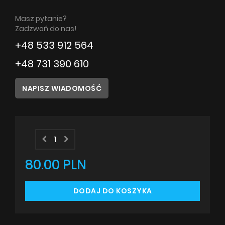
Masz pytanie?
Poradnik
Zadzwoń do nas!
+48 533 912 564
Serwis
+48 731 390 610
Instrukcje
NAPISZ WIADOMOŚĆ
80.00 PLN
DODAJ DO KOSZYKA