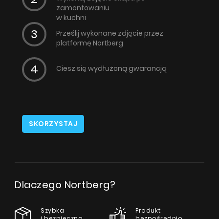
zamontowaniu
w kuchni
Prześlij wykonane zdjęcie przez
platformę Nortberg
Ciesz się wydłużoną gwarancją
SKORZYSTAJ
Dlaczego Nortberg?
Szybka
Produkt
i bezpieczna
bezpośrednio