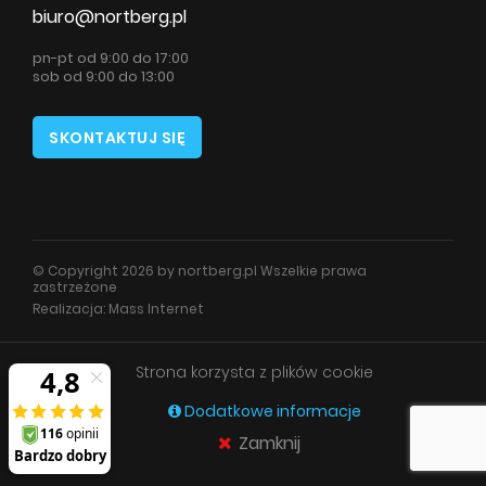
biuro@nortberg.pl
pn-pt od 9:00 do 17:00
sob od 9:00 do 13:00
SKONTAKTUJ SIĘ
© Copyright 2026 by nortberg.pl Wszelkie prawa
zastrzeżone
Realizacja:
Mass Internet
Strona korzysta z plików cookie
Dodatkowe informacje
Zamknij