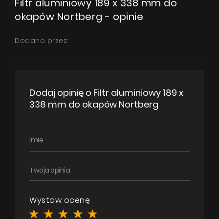
Filtr aluminiowy 189 x 338 mm do
Gdzie kupić
okapów Nortberg - opinie
Inspiracje
Dodano przez:
Promocje
Wyrażam zgodę na przetwarzanie moich danych osobowych zgodnie
Współpraca
z
Polityką prywatności
Kontakt
Dodaj opinię o Filtr aluminiowy 189 x
WYŚLIJ WIADOMOŚĆ
338 mm do okapów Nortberg
Wystaw ocenę