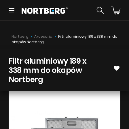
Wróć
Wróć
Poradnik
Nowości
Nortberg
Akcesoria
Filtr aluminiowy 189 x 338 mm do
Okapy Wyspowe
okapów Nortberg
Okapy Kominowe
Okapy Podszafkowe
Okapy Rustykalne
Filtr aluminiowy 189 x
Okapy Sufitowe
338 mm do okapów
ZOBACZ WSZYSTKIE
Okapy Tuby
Nortberg
Okapy przyścienne
Okapy do zabudowy
Okapy Teleskopowe
Instrukcje
Okapy Blatowe
Akcesoria
Próbki