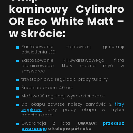
kominowy Cylindro
OR Eco White Matt –
w skrócie:
Zastosowanie najnowszej generacji
oświetlenia LED
Zastosowanie kilkuwarstwowego filtra
aluminiowego, który można myć w
zmywarce
trzystopniowa regulacja pracy turbiny
Średnica okapu: 40 cm
Możliwość regulacji wysokości okapu
Do okapu zawsze należy zamówić 2
filtry
węglowe
przy pracy okapu w trybie
pochłaniacza
Gwarancja 2 lata.
UWAGA:
przedłuż
gwarancję
o kolejne pół roku