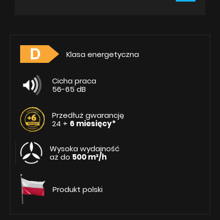
Klasa energetyczna
Cicha praca
56-65 dB
Przedłuż gwarancję
24 +
6 miesięcy*
Wysoka wydajność
aż do
500 m³/h
Produkt polski