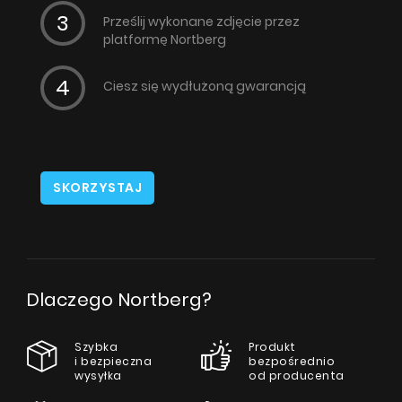
Prześlij wykonane zdjęcie przez
platformę Nortberg
Ciesz się wydłużoną gwarancją
SKORZYSTAJ
Dlaczego Nortberg?
Szybka
Produkt
i bezpieczna
bezpośrednio
wysyłka
od producenta