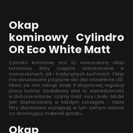
Okap
kominowy Cylindro
OR Eco White Matt
Cylindro kominowy eco to nowoczesny okap
kominowy, który znajdzie zastosowanie w
nowoczesnych, jak i tradycyjnych kuchniach. Okap
ma wbudowane przyjazne dla oka oświetlenie LED,
łatwo się nim steruje dzięki 3-stopniowej regulacji
pracy turbiny. Dodatkowy atut to wariantywność
w doborze kolorów: czarny matt, inox i biały. Model
jest dopracowany w każdym szczególe - także
filtry aluminiowe występują w tym samym kolorze
co dominujący materiał sprzętu.
Okap