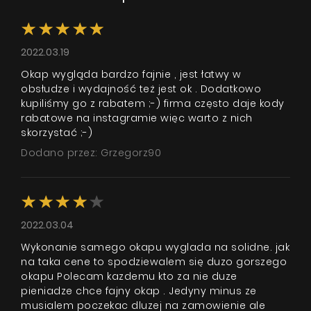
2022.03.19
Okap wygląda bardzo fajnie , jest łatwy w
obsłudze i wydajność też jest ok . Dodatkowo
kupiliśmy go z rabatem ;-) firma często daje kody
rabatowe na instagramie więc warto z nich
skorzystać ;-)
Dodano przez: Grzegorz90
2022.03.04
Wykonanie samego okapu wyglada na solidne. jak
na taka cene to spodziewalem się duzo gorszego
okapu Polecam kazdemu kto za nie duze
pieniadze chce fajny okap . Jedyny minus ze
musialem poczekac dluzej na zamowienie ale