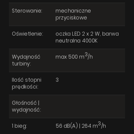
Sterowanie:
mechaniczne
przyciskowe
Oświetlenie:
oczka LED 2 x 2 W, barwa
neutralna 4000K
3
Wydajność
max 500 m
/h
turbiny:
Ilość stopni
3
prędkości:
Głośność |
wydajność:
3
1 bieg:
56 dB(A) | 264 m
/h