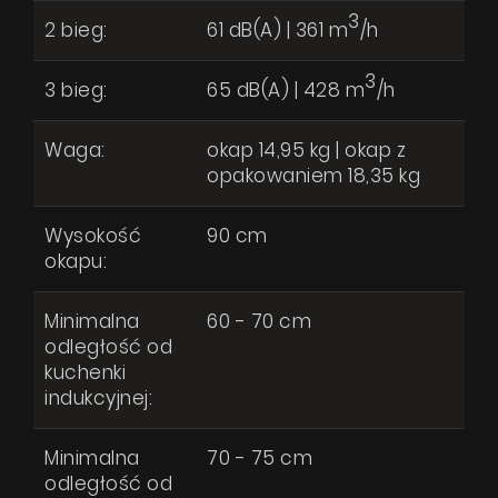
3
2 bieg:
61 dB(A) | 361 m
/h
3
3 bieg:
65 dB(A) | 428 m
/h
Waga:
okap 14,95 kg | okap z
opakowaniem 18,35 kg
Wysokość
90 cm
okapu:
Minimalna
60 - 70 cm
odległość od
kuchenki
indukcyjnej:
Minimalna
70 - 75 cm
odległość od