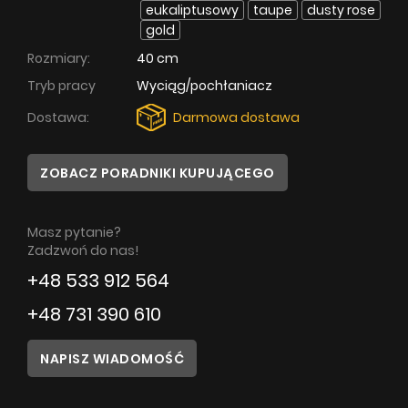
eukaliptusowy
taupe
dusty rose
gold
Poradnik
Rozmiary:
40 cm
Serwis
Tryb pracy
Wyciąg/pochłaniacz
Dostawa:
Darmowa dostawa
Instrukcje
ZOBACZ PORADNIKI KUPUJĄCEGO
Masz pytanie?
Zadzwoń do nas!
+48 533 912 564
+48 731 390 610
NAPISZ WIADOMOŚĆ