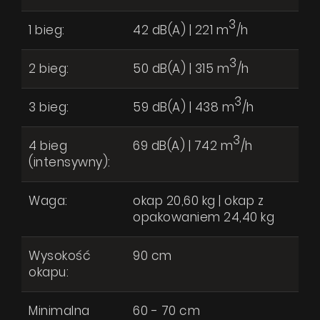
Produkty
Pytanie o produkt
3
1 bieg:
42 dB(A) | 221 m
/h
O firmie
3
2 bieg:
50 dB(A) | 315 m
/h
Strefa architekta
Wsparcie techniczne
3
3 bieg:
59 dB(A) | 438 m
/h
Wirtualny showroom
3
4 bieg
69 dB(A) | 742 m
/h
Gdzie kupić
(intensywny):
Inspiracje
Waga:
okap 20,60 kg | okap z
Promocje
Wyrażam zgodę na przetwarzanie moich danych osobowych zgodnie
opakowaniem 24,40 kg
z
Polityką prywatności
Współpraca
Wysokość
90 cm
Kontakt
okapu:
WYŚLIJ WIADOMOŚĆ
Minimalna
60 - 70 cm