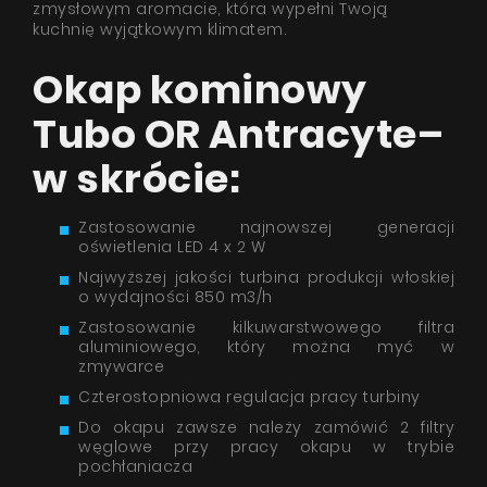
zmysłowym aromacie, która wypełni Twoją
kuchnię wyjątkowym klimatem.
Okap kominowy
Tubo OR Antracyte–
w skrócie:
Zastosowanie najnowszej generacji
oświetlenia LED 4 x 2 W
Najwyższej jakości turbina produkcji włoskiej
o wydajności 850 m3/h
Zastosowanie kilkuwarstwowego filtra
aluminiowego, który można myć w
zmywarce
Czterostopniowa regulacja pracy turbiny
Do okapu zawsze należy zamówić 2 filtry
węglowe przy pracy okapu w trybie
pochłaniacza