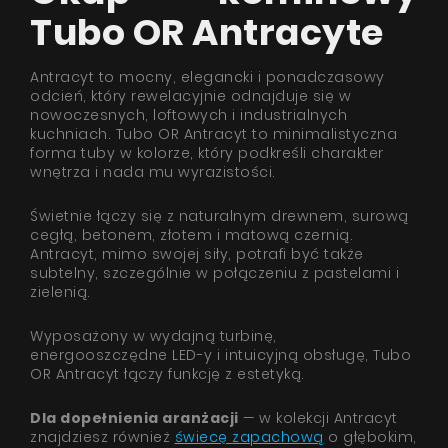
Tubo OR Antracyte
Antracyt to mocny, elegancki i ponadczasowy
odcień, który rewelacyjnie odnajduje się w
nowoczesnych, loftowych i industrialnych
kuchniach. Tubo OR Antracyt to minimalistyczna
forma tuby w kolorze, który podkreśli charakter
wnętrza i nada mu wyrazistości.
Świetnie łączy się z naturalnym drewnem, surową
cegłą, betonem, złotem i matową czernią.
Antracyt, mimo swojej siły, potrafi być także
subtelny, szczególnie w połączeniu z pastelami i
zielenią.
Wyposażony w wydajną turbinę,
energooszczędne LED-y i intuicyjną obsługę, Tubo
OR Antracyt łączy funkcję z estetyką.
Dla dopełnienia aranżacji
— w kolekcji Antracyt
znajdziesz również
świecę zapachową
o głębokim,