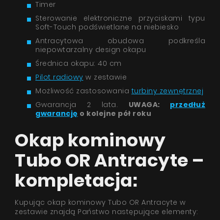
Timer
Sterowanie elektroniczne przyciskami typu
Soft-Touch podświetlane na niebiesko
Antracytowa obudowa podkreśla
niepowtarzalny design okapu
Średnica okapu: 40 cm
Pilot radiowy
w zestawie
Możliwość zastosowania
turbiny zewnętrznej
Gwarancja 2 lata.
UWAGA:
przedłuż
gwarancję
o kolejne pół roku
Okap kominowy
Tubo OR Antracyte –
kompletacja:
Kupując okap kominowy Tubo OR Antracyte w
zestawie znajdą Państwo następujące elementy: