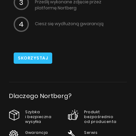
Prześlij wykonane zdjęcie przez
platformę Nortberg
Ciesz się wydłużoną gwarancją
SKORZYSTAJ
Dlaczego Nortberg?
Szybka
Produkt
i bezpieczna
bezpośrednio
wysyłka
od producenta
Gwarancja
Serwis