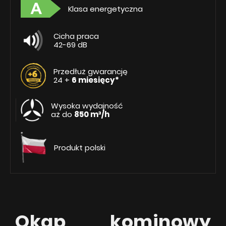
Klasa energetyczna
Cicha praca
42-69 dB
Przedłuż gwarancję
24 +
6 miesięcy*
Wysoka wydajność
aż do
850 m³/h
Produkt polski
Okap kominowy