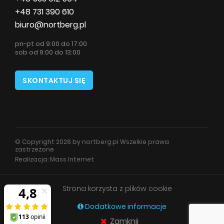
+48 731 390 610
biuro@nortberg.pl
pn-pt od 9:00 do 17:00
sob od 9:00 do 13:00
SKONTAKTUJ SIĘ
© Copyright 2026 by nortberg.pl Wszelkie prawa
zastrzeżone
Realizacja:
Mass Internet
Strona korzysta z plików cookie
Dodatkowe informacje
Zamknij