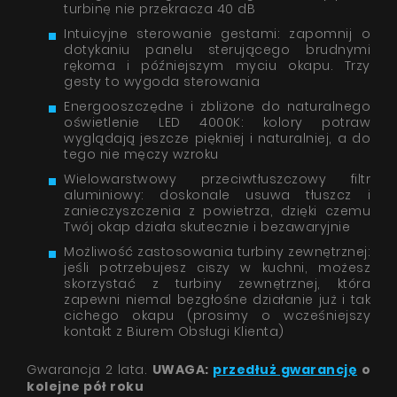
turbinę nie przekracza 40 dB
Intuicyjne sterowanie gestami: zapomnij o
dotykaniu panelu sterującego brudnymi
rękoma i późniejszym myciu okapu. Trzy
gesty to wygoda sterowania
Energooszczędne i zbliżone do naturalnego
oświetlenie LED 4000K: kolory potraw
wyglądają jeszcze piękniej i naturalniej, a do
tego nie męczy wzroku
Wielowarstwowy przeciwtłuszczowy filtr
aluminiowy: doskonale usuwa tłuszcz i
zanieczyszczenia z powietrza, dzięki czemu
Twój okap działa skutecznie i bezawaryjnie
Możliwość zastosowania turbiny zewnętrznej:
jeśli potrzebujesz ciszy w kuchni, możesz
skorzystać z turbiny zewnętrznej, która
zapewni niemal bezgłośne działanie już i tak
cichego okapu (prosimy o wcześniejszy
kontakt z Biurem Obsługi Klienta)
Gwarancja 2 lata.
UWAGA:
przedłuż gwarancję
o
kolejne pół roku