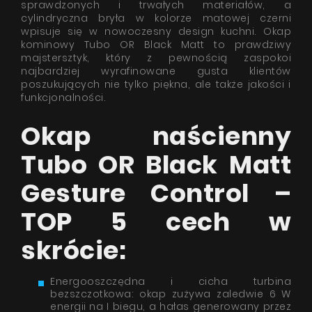
sprawdzonych i trwałych materiałów, a
cylindryczna bryła w kolorze matowej czerni
wpisuje się w nowoczesny design kuchni. Okap
kominowy Tubo OR Black Matt to prawdziwy
majstersztyk, który z pewnością zaspokoi
najbardziej wyrafinowane gusta klientów
poszukujących nie tylko piękna, ale także jakości i
funkcjonalności.
Okap naścienny
Tubo OR Black Matt
Gesture Control –
TOP 5 cech w
skrócie:
Energooszczędna i cicha turbina
bezszczotkowa: okap zużywa zaledwie 6 W
energii na I biegu, a hałas generowany przez