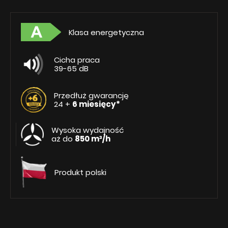
Klasa energetyczna
Cicha praca
39-65 dB
Przedłuż gwarancję
24 +
6 miesięcy*
Wysoka wydajność
aż do
850 m³/h
Produkt polski