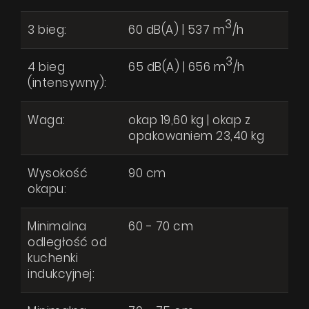
3
3 bieg:
60 dB(A) | 537 m
/h
3
4 bieg
65 dB(A) | 656 m
/h
(intensywny):
Waga:
okap 19,60 kg | okap z
opakowaniem 23,40 kg
Wysokość
90 cm
Tubo OR Black Matt Gesture Control
okapu:
Produkty
Pytanie o produkt
Minimalna
60 - 70 cm
O firmie
odległość od
Strefa architekta
kuchenki
indukcyjnej:
Wsparcie techniczne
Wirtualny showroom