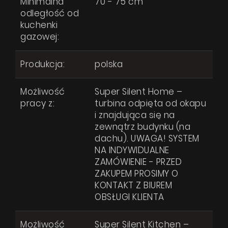
Minimalna
70 - 75 cm
odległość od
Gdzie kupić
kuchenki
gazowej:
Inspiracje
Promocje
Wyrażam zgodę na przetwarzanie moich danych osobowych zgodnie
Produkcja:
polska
z
Polityką prywatności
Współpraca
Możliwość
Super Silent Home –
Kontakt
pracy z:
turbina odpięta od okapu
WYŚLIJ WIADOMOŚĆ
i znajdująca się na
zewnątrz budynku (na
dachu). UWAGA! SYSTEM
NA INDYWIDUALNE
ZAMÓWIENIE - PRZED
ZAKUPEM PROSIMY O
KONTAKT Z BIUREM
OBSŁUGI KLIENTA
Możliwość
Super Silent Kitchen –