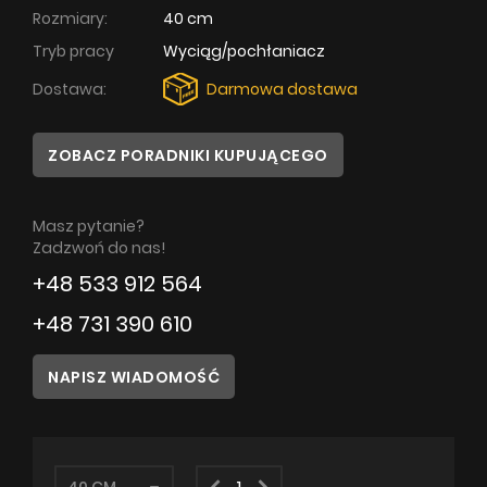
Rozmiary:
40 cm
Poradnik
Tryb pracy
Wyciąg/pochłaniacz
Dostawa:
Darmowa dostawa
Serwis
Instrukcje
ZOBACZ PORADNIKI KUPUJĄCEGO
Masz pytanie?
Zadzwoń do nas!
+48 533 912 564
+48 731 390 610
NAPISZ WIADOMOŚĆ