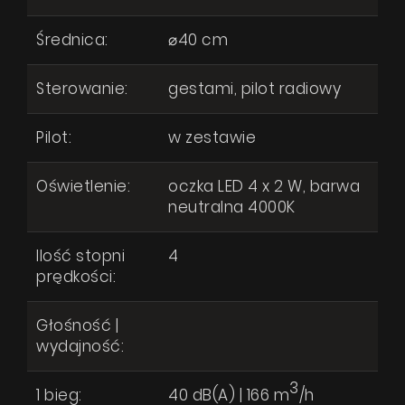
Średnica:
⌀40 cm
Sterowanie:
gestami, pilot radiowy
Pilot:
w zestawie
Oświetlenie:
oczka LED 4 x 2 W, barwa
neutralna 4000K
Ilość stopni
4
prędkości:
Głośność |
wydajność:
3
1 bieg:
40 dB(A) | 166 m
/h