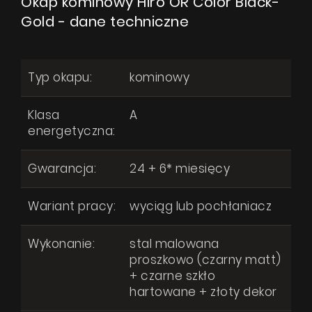
Okap kominowy Hiro OR Color Black-
Gold - dane techniczne
Typ okapu:
kominowy
Klasa
A
energetyczna:
Gwarancja:
24 + 6* miesięcy
Wariant pracy:
wyciąg lub pochłaniacz
Wykonanie:
stal malowana
proszkowo (czarny matt)
+ czarne szkło
hartowane + złoty dekor