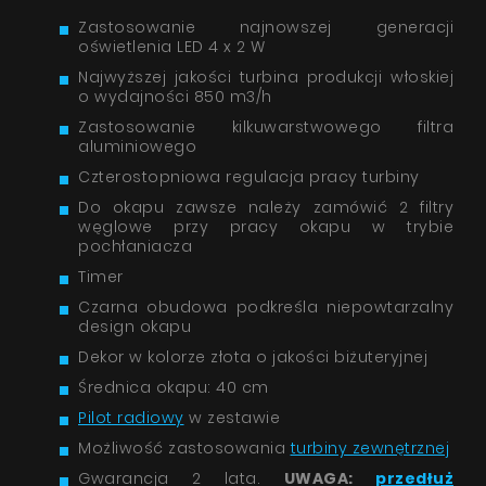
Zastosowanie najnowszej generacji
oświetlenia LED 4 x 2 W
Najwyższej jakości turbina produkcji włoskiej
o wydajności 850 m3/h
Zastosowanie kilkuwarstwowego filtra
aluminiowego
Czterostopniowa regulacja pracy turbiny
Do okapu zawsze należy zamówić 2 filtry
węglowe przy pracy okapu w trybie
pochłaniacza
Timer
Czarna obudowa podkreśla niepowtarzalny
design okapu
Dekor w kolorze złota o jakości biżuteryjnej
Średnica okapu: 40 cm
Pilot radiowy
w zestawie
Możliwość zastosowania
turbiny zewnętrznej
Gwarancja 2 lata.
UWAGA:
przedłuż