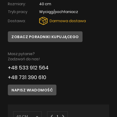
Rozmiary:
40 cm
Poradnik
Tryb pracy
Wyciąg/pochłaniacz
Dostawa:
Darmowa dostawa
Serwis
Instrukcje
ZOBACZ PORADNIKI KUPUJĄCEGO
Masz pytanie?
Zadzwoń do nas!
+48 533 912 564
+48 731 390 610
NAPISZ WIADOMOŚĆ