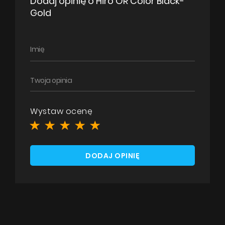
Dodaj opinię o Hiro OR Color Black-
Gold
Wystaw ocenę
DODAJ OPINIĘ