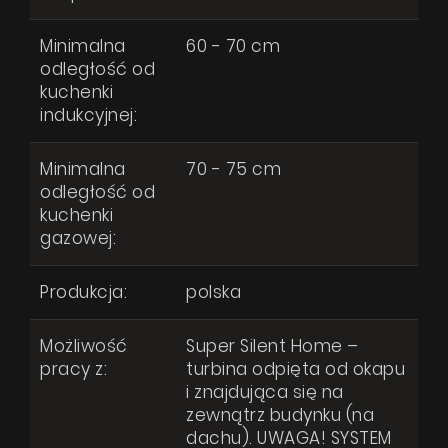
Strefa architekta
Minimalna
60 - 70 cm
Wsparcie techniczne
odległość od
kuchenki
Wirtualny showroom
indukcyjnej:
Gdzie kupić
Minimalna
70 - 75 cm
Inspiracje
odległość od
Promocje
kuchenki
Wyrażam zgodę na przetwarzanie moich danych osobowych zgodnie
gazowej:
z
Polityką prywatności
Współpraca
Kontakt
Produkcja:
polska
WYŚLIJ WIADOMOŚĆ
Możliwość
Super Silent Home –
pracy z:
turbina odpięta od okapu
i znajdująca się na
zewnątrz budynku (na
dachu). UWAGA! SYSTEM