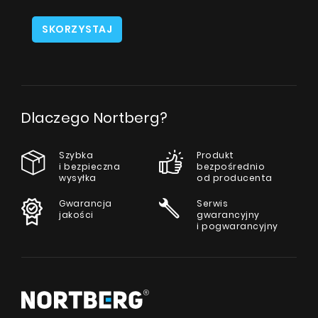
SKORZYSTAJ
Dlaczego Nortberg?
Szybka
Produkt
i bezpieczna
bezpośrednio
wysyłka
od producenta
Gwarancja
Serwis
jakości
gwarancyjny
i pogwarancyjny