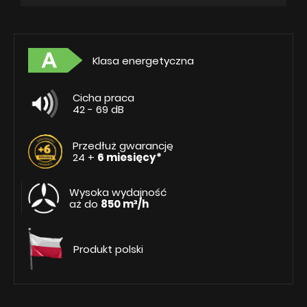
Klasa energetyczna
Cicha praca
42 - 69 dB
Przedłuż gwarancję
24 +
6 miesięcy*
Wysoka wydajność
aż do
850 m³/h
Produkt polski