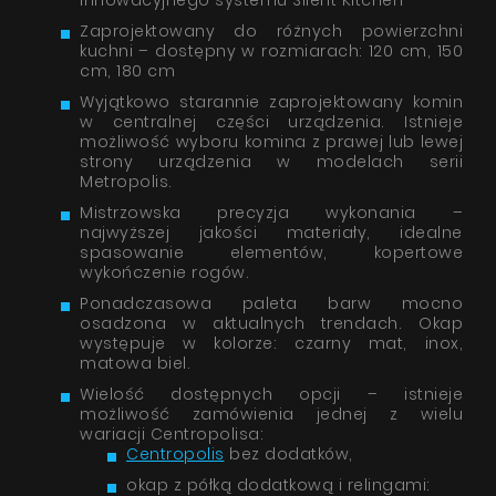
Zaprojektowany do różnych powierzchni
kuchni – dostępny w rozmiarach: 120 cm, 150
cm, 180 cm
Wyjątkowo starannie zaprojektowany komin
w centralnej części urządzenia. Istnieje
możliwość wyboru komina z prawej lub lewej
strony urządzenia w modelach serii
Metropolis.
Mistrzowska precyzja wykonania –
najwyższej jakości materiały, idealne
spasowanie elementów, kopertowe
wykończenie rogów.
Ponadczasowa paleta barw mocno
osadzona w aktualnych trendach. Okap
występuje w kolorze: czarny mat, inox,
matowa biel.
Wielość dostępnych opcji – istnieje
możliwość zamówienia jednej z wielu
wariacji Centropolisa:
Centropolis
bez dodatków,
okap z półką dodatkową i relingami: