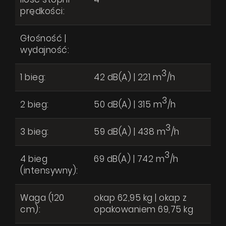
Współpraca
prędkości:
Kontakt
WYŚLIJ WIADOMOŚĆ
Głośność |
wydajność:
3
1 bieg:
42 dB(A) | 221 m
/h
3
2 bieg:
50 dB(A) | 315 m
/h
3
3 bieg:
59 dB(A) | 438 m
/h
3
4 bieg
69 dB(A) | 742 m
/h
(intensywny):
Waga (120
okap 62,95 kg | okap z
cm):
opakowaniem 69,75 kg