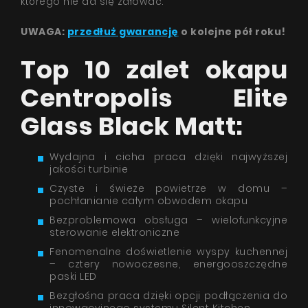
którego nie da się żałować.
UWAGA:
przedłuż gwarancję
o kolejne pół roku!
Top 10 zalet okapu
Centropolis Elite
Glass Black Matt:
Wydajna i cicha praca dzięki najwyższej
jakości turbinie
Czyste i świeże powietrze w domu –
pochłanianie całym obwodem okapu
Bezproblemowa obsługa – wielofunkcyjne
sterowanie elektroniczne
Fenomenalne doświetlenie wyspy kuchennej
– cztery nowoczesne, energooszczędne
paski LED
Bezgłośna praca dzięki opcji podłączenia do
innowacyjnego systemu Silent Kitchen