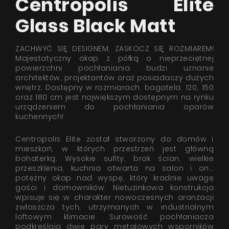
Centropolis Elite
Glass Black Matt
ZACHWYĆ SIĘ DESIGNEM, ZASKOCZ SIĘ ROZMIAREM!
Majestatyczny okap z półką o nieprzeciętnej
powierzchni pochłaniania budzi uznanie
architektów, projektantów oraz posiadaczy dużych
wnętrz. Dostępny w rozmiarach, bagatela, 120, 150
oraz 180 cm jest największym dostępnym na rynku
urządzeniem do pochłaniania oparów
kuchennych!
Centropolis Elite został stworzony do domów i
mieszkań, w których przestrzeń jest główną
bohaterką. Wysokie sufity, brak ścian, wielkie
przeszklenia, kuchnia otwarta na salon i on…
potężny okap nad wyspę, który kradnie uwagę
gości i domowników. Nietuzinkowa konstrukcja
wpisuje się w charakter nowoczesnych aranżacji
zwłaszcza tych, utrzymanych w industrialnym
loftowym klimacie. Surowość pochłaniacza
podkreślają dwie pary metalowych wsporników