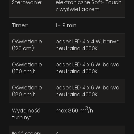
Sterowanie:
elektroniczne Soft-Touch
z wyświetlaczem
Timer:
1 - 9 min
Centropolis Elite Glass Black Matt
Oświetlenie
pasek LED 4 x 4 W, barwa
Produkty
Pytanie o produkt
(120 cm):
neutralna 4000K
O firmie
Oświetlenie
pasek LED 4 x 6 W, barwa
Strefa architekta
(150 cm):
neutralna 4000K
Wsparcie techniczne
Oświetlenie
pasek LED 4 x 6 W, barwa
Wirtualny showroom
(180 cm):
neutralna 4000K
Gdzie kupić
3
Wydajność
max 850 m
/h
Inspiracje
turbiny:
Promocje
Wyrażam zgodę na przetwarzanie moich danych osobowych zgodnie
Ilość stopni
4
z
Polityką prywatności