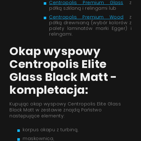
Centropolis Premium Glass
z
półką szklaną i relingami lub
Centropolis Premium Wood
z
półką drewnianą (wybór kolorów z
palety laminatów marki Egger) i
relingami.
Okap wyspowy
Centropolis Elite
Glass Black Matt -
kompletacja:
Kupując okap wyspowy Centropolis Elite Glass
Black Matt w zestawie znajdą Państwo
następujące elementy:
korpus okapu z turbiną,
maskownica,