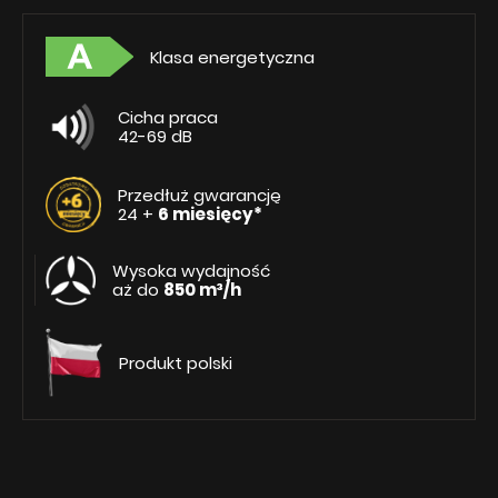
Klasa energetyczna
Cicha praca
42-69 dB
Przedłuż gwarancję
24 +
6 miesięcy*
Wysoka wydajność
aż do
850 m³/h
Produkt polski