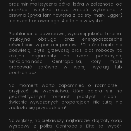
oraz minimalistyczna półka, która w zależności od
aranżacji wnętrza może zostać wykonana z
drewna (płyta laminowana z palety marki Egger)
lub szkła hartowanego. Ale to nie wszystko!
Pochłanianie obwodowe, wysokiej jakości turbina,
intuicyjna obsługa oraz energooszczędne
oświetlenie w postaci pasków LED, które kapitalnie
doświetlą płytę grzewczą oraz blat roboczy to
kolejne argumenty na rzecz perfekcyjnej
funkcjonalności Centropolisa, który może
pracować zarówno w wersji wyciąg lub
pochłaniacz.
Na moment warto zapomnieć o rozmiarze i
przyjrzeć się wzornictwu, które opiera się na
geometrycznych formach, prostych liniach i
świetnie wyważonych proporcjach. Nic tutaj nie
znalazło się przypadkiem!
Największy, najciekawszy, najbardziej dojrzały okap
wyspowy z półką Centropolis Elite to wybór,