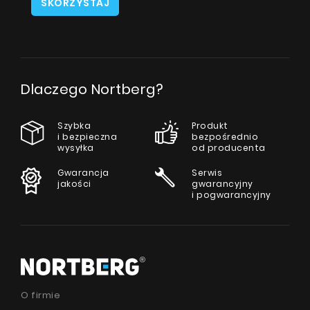
SKORZYSTAJ
Dlaczego Nortberg?
Szybka
Produkt
i bezpieczna
bezpośrednio
wysyłka
od producenta
Gwarancja
Serwis
jakości
gwarancyjny
i pogwarancyjny
O firmie