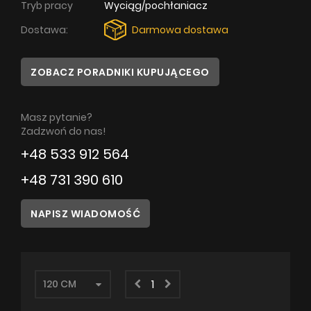
Tryb pracy
Wyciąg/pochłaniacz
Poradnik
Dostawa:
Darmowa dostawa
Serwis
ZOBACZ PORADNIKI KUPUJĄCEGO
Instrukcje
Masz pytanie?
Zadzwoń do nas!
+48 533 912 564
+48 731 390 610
NAPISZ WIADOMOŚĆ