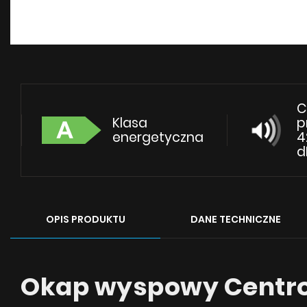
C
Klasa
p
energetyczna
4
d
OPIS PRODUKTU
DANE TECHNICZNE
Okap wyspowy Centro