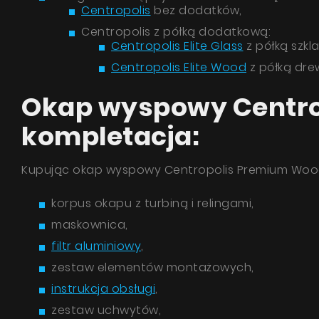
Centropolis
bez dodatków,
Centropolis z półką dodatkową:
Centropolis Elite Glass
z półką szkl
Centropolis Elite Wood
z półką dre
Okap wyspowy Centro
Wyr
kompletacja:
z
Polit
Kupując okap wyspowy Centropolis Premium Wood
korpus okapu z turbiną i relingami,
maskownica,
filtr aluminiowy
,
zestaw elementów montażowych,
instrukcja obsługi
,
zestaw uchwytów,