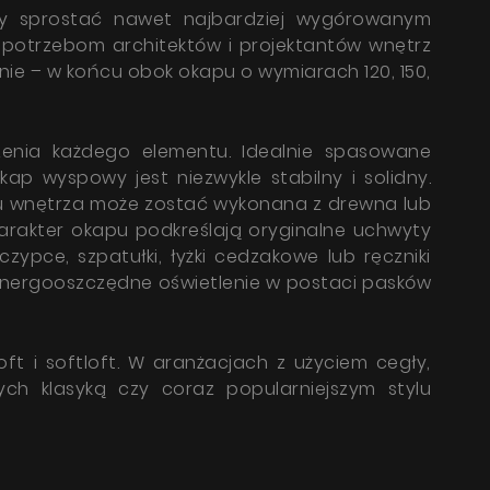
by sprostać nawet najbardziej wygórowanym
 potrzebom architektów i projektantów wnętrz
ie – w końcu obok okapu o wymiarach 120, 150,
zenia każdego elementu. Idealnie spasowane
p wyspowy jest niezwykle stabilny i solidny.
ylu wnętrza może zostać wykonana z drewna lub
charakter okapu podkreślają oryginalne uchwyty
zypce, szpatułki, łyżki cedzakowe lub ręczniki
 energooszczędne oświetlenie w postaci pasków
ft i softloft. W aranżacjach z użyciem cegły,
ch klasyką czy coraz popularniejszym stylu