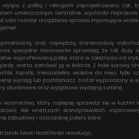
 wyspę z półką i relingami zaprojektowano tak, 
minem umieszczonym centralnie, wychodzi naprzeciw
uż sam rozmiar urządzenia sprawia imponujące wrażen
jętnie!
kcjonalnością oraz najwyższą starannością wykońc
az specjalne mocowania sprawiają, że tak duży oka
lnie wyprofilowaną półkę, która w zależności od st
ngardy, warto zamówić ją w kolorze. Z kolei surowy 
, łopatki, mieszadełka, widelce do mięs, łyżki, szc
 wersji wyciąg lub pochłaniacz, został wyposażony w
ltry aluminiowe oraz wyjątkowo wydajną turbinę.
ornictwa, który najlepiej sprawdzi się w kuchni lo
skowo. We wnętrzach skandynawskich, inspirowany
ej zabudowy i oszczędnej palety barw.
zarski świat! Nadchodzi rewolucja…