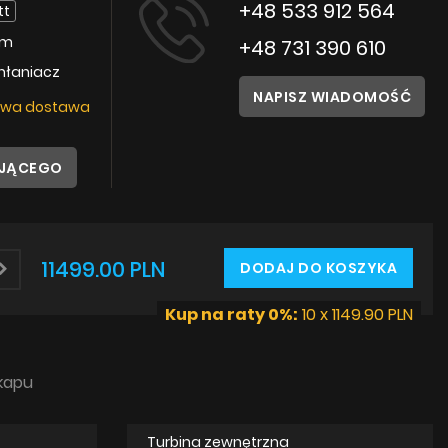
Instrukcje
+48 533 912 564
tt
cm
+48 731 390 610
hłaniacz
NAPISZ WIADOMOŚĆ
wa dostawa
UJĄCEGO
11499.00 PLN
DODAJ DO KOSZYKA
Kup na raty 0%:
10 x 1149.90 PLN
kapu
Turbina zewnętrzna