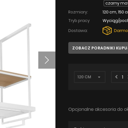
czarny ma
Rozmiary:
120 cm, 150 
Tryb pracy
Wyciąg/poc
Dostawa:
Darmo
ZOBACZ PORADNIKI KUP
Opcjonalne akcesoria do o