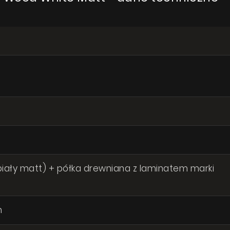
iały matt) + półka drewniana z laminatem marki
m