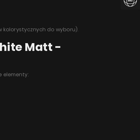
w kolorystycznych do wyboru).
ite Matt -
nie
 elementy:
OŚĆ