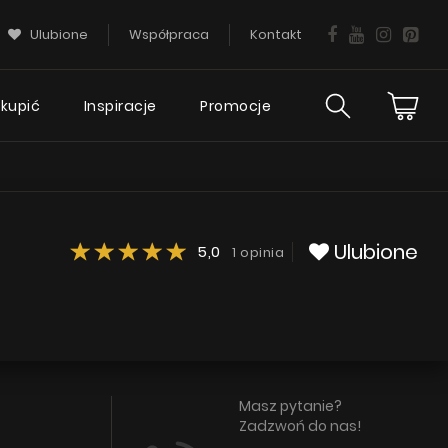
Ulubione
Współpraca
Kontakt
 kupić
Inspiracje
Promocje
ies
Wsparcie
ciej
techniczne
tania
Ulubione
5,0
1 opinia
FAQ
Gwarancja okapu
Poradnik
Serwis
Masz pytanie?
Zadzwoń do nas!
KIE