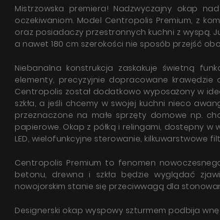
Mistrzowska premiera! Nadzwyczajny okap nad
oczekiwaniom. Model Centropolis Premium, z ko
oraz posiadaczy przestronnych kuchni z wyspą. J
a nawet 180 cm szerokości nie sposób przejść obo
Niebanalna konstrukcja zaskakuje świetną fun
elementy, precyzyjnie dopracowane krawędzie or
Centropolis został dodatkowo wyposażony w idea
szkła, a jeśli chcemy w swojej kuchni nieco awa
przeznaczone na małe sprzęty domowe np. chochle
papierowe. Okap z półką i relingami, dostępny w
LED, wielofunkcyjne sterowanie, kilkuwarstwowe fi
Centropolis Premium to fenomen nowoczesnego wz
betonu, drewna i szkła będzie wyglądać zjawi
nowojorskim stanie się przeciwwagą dla stonowan
Designerski okap wyspowy szturmem podbija wnętr