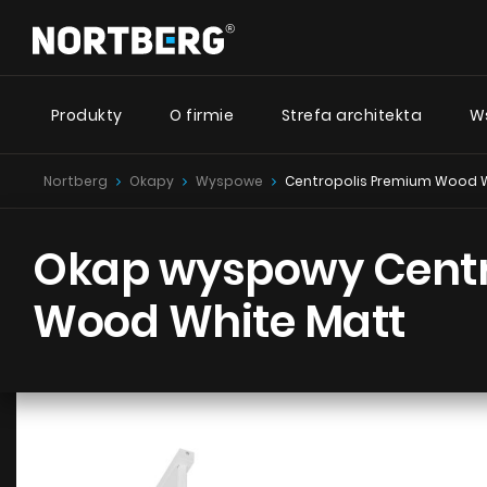
Produkty
O firmie
Strefa architekta
W
Nortberg
Okapy
Wyspowe
Centropolis Premium Wood 
Desig
Nowości
Poradnik
Okapy Wyspowe
Okap wyspowy Centr
Okapy Kominowe
Okapy ze
Okapy Podszafkowe
Nortberg
Wood White Matt
Okapy Rustykalne
Okapy ze
Okapy Sufitowe
Nortberg 
Okapy Tuby
Okapy przyścienne
Okapy z c
Okapy do zabudowy
Nortberg
Okapy Teleskopowe
Okapy Blatowe
ZOBACZ WSZYSTKIE
ZO