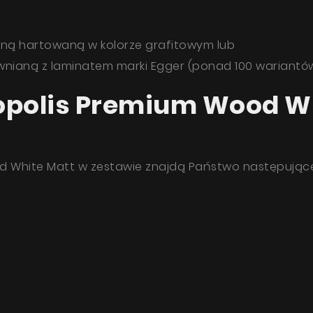
Gdzie kupić
Inspiracje
aną hartowaną w kolorze grafitowym lub
wnianą z laminatem marki Egger (ponad 100 wariantó
Promocje
Współpraca
polis Premium Wood Wh
Kontakt
ażam zgodę na przetwarzanie moich danych osobowych zgod
yką prywatności
 White Matt w zestawie znajdą Państwo następujące
WYŚLIJ WIADOM