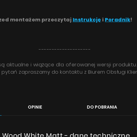
rzed montażem przeczytaj
Instrukcję
i
Poradnik
!
--------------------
 aktualne i wiążące dla oferowanej wersji produktu.
ie pytań zapraszamy do kontaktu z Biurem Obsługi Kli
OPINIE
DO POBRANIA
 Wood White Matt - dane techniczne