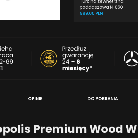
Turbina zewnętrzna
poddaszowa N-850
999.00 PLN
icha
Przedłuż
raca
gwarancję
2-69
24 +
6
B
miesięcy*
OPINIE
DO POBRANIA
polis Premium Wood Wh