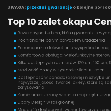
UWAGA:
przedłuż gwarancję
o kolejne pół rok
Top 10 zalet okapu C
Rewelacyjna turbina, która gwarantuje wydaj
Pochłanianie całym obwodem urządzenia
Cen
Fenomenalne doświetlenie wyspy kuchennej
Komfortowa obsługa: wielofunkcyjne sterowa
Pytan
Kilka dostępnych rozmiarów: 120 cm, 150 cm,
Możliwość pracy w systemie Silent Kitchen
Dostępność w ponadczasowej i niezwykle uni
najwyższej jakości twarde lakiery, które są
zarysowania
Komin umieszczony w centralnej części urzą
Dobry Design w roli głównej
Mnogość dostępnych wariantów urządzenia