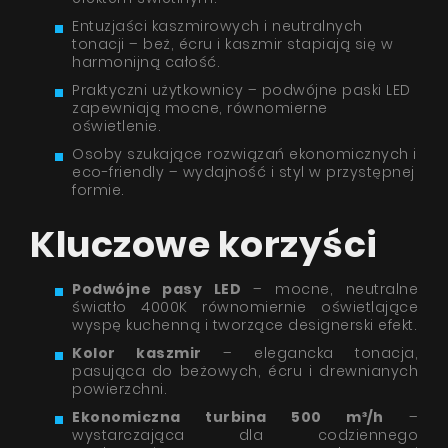
Entuzjaści kaszmirowych i neutralnych
tonacji – beż, écru i kaszmir stapiają się w
harmonijną całość.
Praktyczni użytkownicy – podwójne paski LED
zapewniają mocne, równomierne
oświetlenie.
Osoby szukające rozwiązań ekonomicznych i
eco-friendly – wydajność i styl w przystępnej
formie.
Kluczowe korzyści
Podwójne pasy LED
– mocne, neutralne
światło 4000K równomiernie oświetlające
wyspę kuchenną i tworzące designerski efekt.
Kolor kaszmir
– elegancka tonacja,
pasująca do beżowych, écru i drewnianych
powierzchni.
Ekonomiczna turbina 500 m³/h
–
wystarczająca dla codziennego