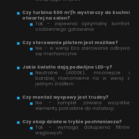
Czy turbina 500 m³/h wystarczy do kuchni
otwartej na salon?
Tak – zapewnia optymalny komfort
codziennego gotowania.
Czy sterowanie pilotem jest możliwe?
Cylindro Eco 2STRIPS Kashmir
Nie – w wersji Eco sterowanie odbywa
Produkty
Pytanie o produkt
się mechanicznie.
O firmie
Jakie światło dają podwójne LED-y?
Neutralne (4000K), mocniejsze i
Strefa architekta
bardziej równomierne niż w wersji z
jednym źródłem.
Wsparcie techniczne
Wirtualny showroom
Czy montaż wyspowy jest trudny?
Nie – komplet zawiera wszystkie
elementy potrzebne do instalacji.
Gdzie kupić
Inspiracje
Czy okap działa w trybie pochłaniacza?
Tak – wymaga dokupienia filtrów
Promocje
węglowych.
Wyrażam zgodę na przetwarzanie moich danych osobowych zgodnie