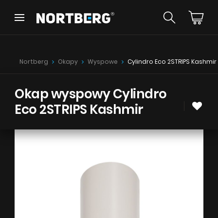
Wróć
Wróć
Poradnik
Nowości
Nortberg
Okapy
Wyspowe
Cylindro Eco 2STRIPS Kashmir
Okapy Wyspowe
Okapy Kominowe
Okapy Podszafkowe
Okap wyspowy Cylindro
Okapy Rustykalne
Eco 2STRIPS Kashmir
Okapy Sufitowe
ZOBACZ WSZYSTKIE
Okapy Tuby
Okapy przyścienne
Okapy do zabudowy
Okapy Teleskopowe
Instrukcje
Okapy Blatowe
Akcesoria
Próbki