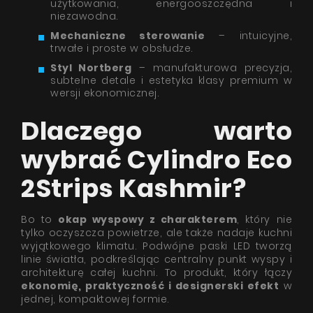
użytkowania, energooszczędna i
niezawodna.
Mechaniczne sterowanie
– intuicyjne,
trwałe i proste w obsłudze.
Styl Nortberg
– manufakturowa precyzja,
subtelne detale i estetyka klasy premium w
wersji ekonomicznej.
Dlaczego warto
wybrać Cylindro Eco
2Strips Kashmir?
Bo to
okap wyspowy z charakterem
, który nie
tylko oczyszcza powietrze, ale także nadaje kuchni
wyjątkowego klimatu. Podwójne paski LED tworzą
linie światła, podkreślając centralny punkt wyspy i
architekturę całej kuchni. To produkt, który łączy
ekonomię, praktyczność i designerski efekt
w
jednej, kompaktowej formie.