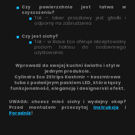
z
Polityką prywatności
Współpraca
Czy powierzchnia jest łatwa w
czyszczeniu?
Kontakt
Tak – lakier proszkowy jest gładki i
odporny na zabrudzenia.
WYŚLIJ WIADOMOŚĆ
Czy jest cichy?
Tak – w klasie Eco oferuje akceptowalny
poziom hałasu do codziennego
użytkowania.
Wprowadź do swojej kuchni światło i styl w
jednym produkcie.
Cylindro Eco 2Strips Kashmir – kaszmirowa
tuba z podwójnym paskiem LED, która łączy
funkcjonalność, elegancję i designerski efekt.
UWAGA: chcesz mieć cichy i wydajny okap?
Przed montażem przeczytaj
Instrukcję
i
Poradnik
!