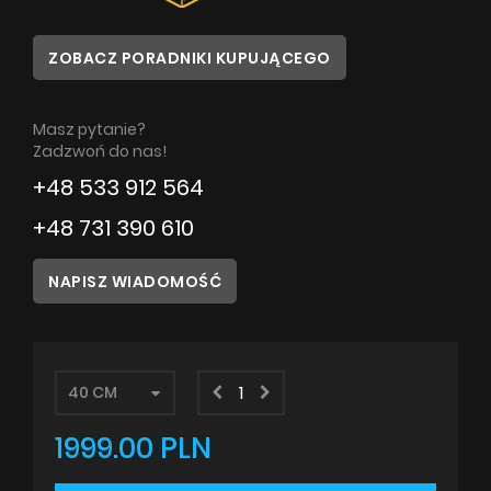
Poradnik
ZOBACZ PORADNIKI KUPUJĄCEGO
Serwis
Masz pytanie?
Instrukcje
Zadzwoń do nas!
+48 533 912 564
+48 731 390 610
NAPISZ WIADOMOŚĆ
1999.00 PLN