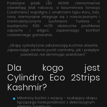
Podwójne paski LED 4000K równomiernie
oświetlają blat roboczy, a kaszmirowa tonacja
(cashmere) współgra z wnętrzami typu écru, beż,
ivory. Harmonijnie integruje się z nowoczesnymi i
minimalistycznymi kuchniami. Turbina o
wydajności 500 m³/h skutecznie pochłania
zapachy i wilgoć, zapewniając komfort
codziennego gotowania.
„Okapy cylindryczne zakotwiczają kuchnie otwarte,
zapewniając zarówno punkt centralny, jak i przepływ
powietrza, nie dominując przestrzeni.”
Dla kogo jest
Cylindro Eco 2Strips
Kashmir?
Miłośnicy kuchni z wyspą – szukający okapu
łączącego funkcjonalność z dekoracyjnym
efektem świetlnym.