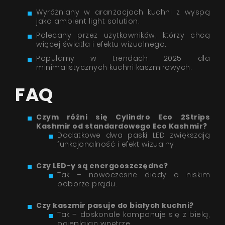
Wyróżniany w aranżacjach kuchni z wyspą
jako ambient light solution.
Polecany przez użytkowników, którzy chcą
więcej światła i efektu wizualnego.
Popularny w trendach 2025 dla
minimalistycznych kuchni kaszmirowych.
FAQ
Czym różni się Cylindro Eco 2Strips
Kashmir od standardowego Eco Kashmir?
Dodatkowe dwa paski LED zwiększają
funkcjonalność i efekt wizualny.
Czy LED-y są energooszczędne?
Tak – nowoczesne diody o niskim
poborze prądu.
Czy kaszmir pasuje do białych kuchni?
Tak – doskonale komponuje się z bielą,
ocieplając wnętrze.