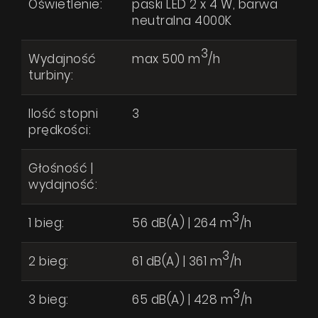
Oświetlenie:
paski LED 2 x 4 W, barwa
neutralna 4000K
3
Wydajność
max 500 m
/h
turbiny:
Ilość stopni
3
prędkości:
Głośność |
wydajność:
3
1 bieg:
56 dB(A) | 264 m
/h
3
2 bieg:
61 dB(A) | 361 m
/h
3
3 bieg:
65 dB(A) | 428 m
/h