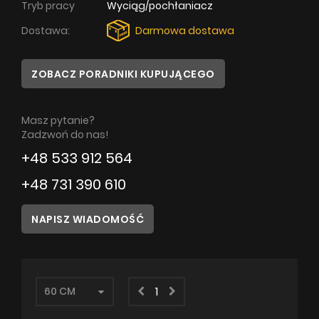
Tryb pracy
Wyciąg/pochłaniacz
Poradnik
Dostawa:
Darmowa dostawa
Serwis
ZOBACZ PORADNIKI KUPUJĄCEGO
Instrukcje
Masz pytanie?
Zadzwoń do nas!
+48 533 912 564
+48 731 390 610
NAPISZ WIADOMOŚĆ