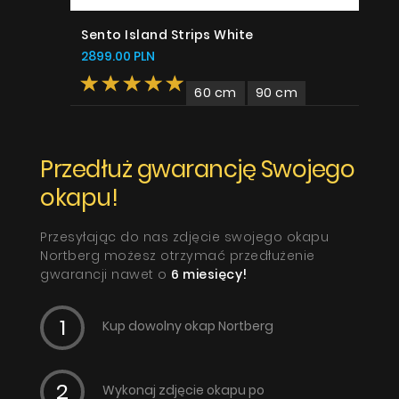
Sento Island Strips White
2899.00 PLN
60 cm
90 cm
Przedłuż gwarancję Swojego
okapu!
Przesyłając do nas zdjęcie swojego okapu
Nortberg możesz otrzymać przedłużenie
gwarancji nawet o
6 miesięcy!
Kup dowolny okap Nortberg
Wykonaj zdjęcie okapu po