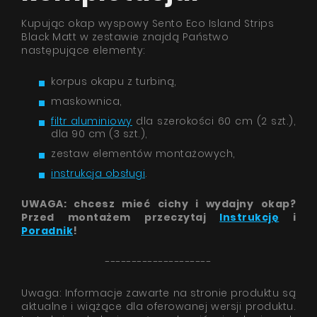
Kupując okap wyspowy Sento Eco Island Strips
Black Matt w zestawie znajdą Państwo
następujące elementy:
korpus okapu z turbiną,
maskownica,
filtr aluminiowy
dla szerokości 60 cm (2 szt.),
dla 90 cm (3 szt.),
zestaw elementów montażowych,
instrukcja obsługi
.
UWAGA: chcesz mieć cichy i wydajny okap?
Przed montażem przeczytaj
Instrukcję
i
Poradnik
!
--------------------
Uwaga: Informacje zawarte na stronie produktu są
aktualne i wiążące dla oferowanej wersji produktu.