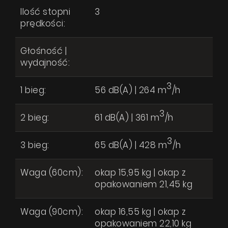
Ilość stopni
3
prędkości:
Głośność |
wydajność:
3
1 bieg:
56 dB(A) | 264 m
/h
3
2 bieg:
61 dB(A) | 361 m
/h
3
3 bieg:
65 dB(A) | 428 m
/h
Waga (60cm):
okap 15,95 kg | okap z
opakowaniem 21,45 kg
Waga (90cm):
okap 16,55 kg | okap z
opakowaniem 22,10 kg