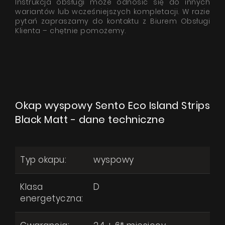
Instrukcja obsługi może odnosić się do innych
wariantów lub wcześniejszych kompletacji. W razie
pytań zapraszamy do kontaktu z Biurem Obsługi
Klienta – chętnie pomożemy.
Okap wyspowy Sento Eco Island Strips
Black Matt - dane techniczne
Sento Eco Island Strips Black Matt
Produkty
Pytanie o produkt
O firmie
Typ okapu:
wyspowy
Strefa architekta
Klasa
D
Wsparcie techniczne
energetyczna:
Wirtualny showroom