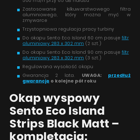
500 m3/h przy 65 dB hałasu
Zastosowanie kilkuwarstwowego filtra
aluminiowego, który można myć w
zmywarce
Trzystopniowa regulacja pracy turbiny
Do okapu Sento Eco Island 60 cm pasuje
filtr
aluminiowy 283 x 302 mm
(2 szt.)
Do okapu Sento Eco Island 90 cm pasuje
filtr
aluminiowy 283 x 302 mm
(3 szt.)
Regulowana wysokość okapu
Gwarancja 2 lata.
UWAGA:
przedłuż
gwarancję
o kolejne pół roku
Okap wyspowy
Sento Eco Island
Strips Black Matt –
kompletacja: