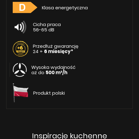
Klasa energetyczna
Cicha praca
56-65 dB
Przedłuż gwarancję
24 +
6 miesięcy*
Wysoka wydajność
aż do
500 m³/h
Produkt polski
Inspiracje kuchenne