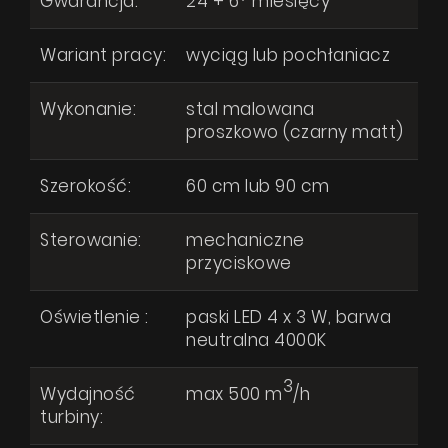
Gwarancja:
24 + 6* miesięcy
Gdzie kupić
Inspiracje
Wariant pracy:
wyciąg lub pochłaniacz
Promocje
Wyrażam zgodę na przetwarzanie moich danych osobowych zgodnie
Wykonanie:
stal malowana
z
Polityką prywatności
Współpraca
proszkowo (czarny matt)
Kontakt
Szerokość:
60 cm lub 90 cm
WYŚLIJ WIADOMOŚĆ
Sterowanie:
mechaniczne
przyciskowe
Oświetlenie :
paski LED 4 x 3 W, barwa
neutralna 4000K
3
Wydajność
max 500 m
/h
turbiny: