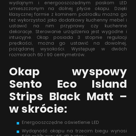
wydajnym i energooszczędnym paskom LED
umieszczonym na dolnej płycie okapu. Dzięki
klasycznej formie z kominem pośrodku można go
też wykorzystać jako dodatkowy kuchenny mebel i
ustawić na nim przyprawy czy kuchenne
dekoracje. Sterowanie urządzenia jest wygodne i
intuicyjne. Okap posiada 3 stopnie regulacji
prędkości, można go ustawić na dowolnej,
pożądanej wysokości. Występuje w dwóch
rozmiarach 60 i 90 centymetrów.
Okap wyspowy
Sento Eco Island
Strips Black Matt –
w skrócie:
Energooszczędne oświetlenie LED
Wydajność okapu na trzecim biegu wynosi