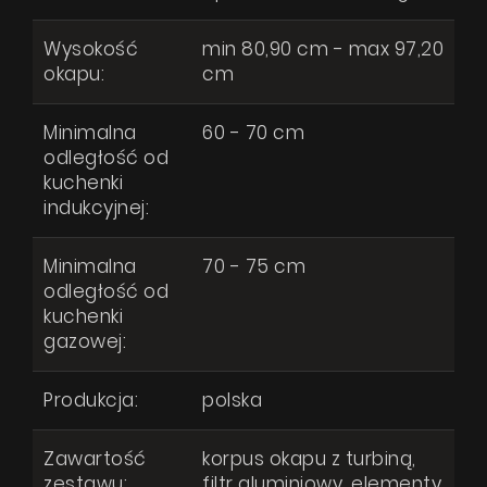
Wysokość
min 80,90 cm - max 97,20
okapu:
cm
Minimalna
60 - 70 cm
odległość od
kuchenki
indukcyjnej:
Minimalna
70 - 75 cm
odległość od
kuchenki
gazowej:
Produkcja:
polska
Zawartość
korpus okapu z turbiną,
zestawu:
filtr aluminiowy, elementy