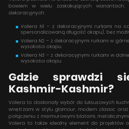
bowiem w wielu zaskakujących wariantach, n
dekoracyjnych:
Voliera N1 – z dekoracyjnymi rurkami na c
spersonalizowaną długość okapu), bez możli
Voliera N2 – z dekoracyjnymi rurkami w górne
wysokości okapu
Voliera N3 – z dekoracyjnymi rurkami w dolne
wysokości okapu
Gdzie sprawdzi si
Kashmir-Kashmir?
Voliera to doskonały wybór do luksusowych kuchni
wnętrzami w stylu glamour, modern classic oraz
połączeniu z marmurowymi blatami, metalicznym
Voliera to także idealny element do projektów 