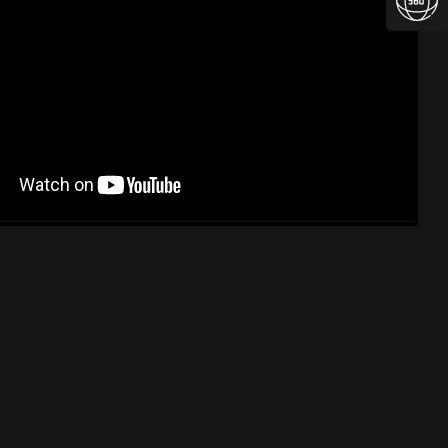
nie
OŚĆ