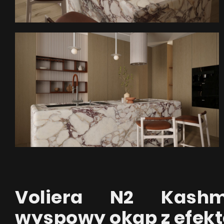
Vol
Pytan
Voliera N2 Kashm
wyspowy okap z efek