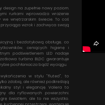
Gdzie kupić
ny design na zupełnie nowy poziom.
Inspiracje
nymi rurkami wprowadza wrażenie
y we wnętrzarskim świecie. To coś
Promocje
ry przyciąga wzrok i zachwyca swoją
Współpraca
Kontakt
ażam zgodę na przetwarzanie moich danych osobowych zgod
icyjną i bezdotykową obsługę, co
yką prywatności
ytkowników, ceniących higienę i
atnym podświetleniem LED nadaje
zczotkowa turbina BLDC gwarantuje
WYŚLIJ WIADOM
trybie pochłaniacza bądź wyciągu.
ykończenia w stylu "fluted", to
ylko zdobią, ale również podkreślają
kalny styl i elegancję. Voliera to
jny dla ryflowanych powierzchni.
grę światłem, ale to nie wszystko.
ę kuchennej przestrzeni, występuje