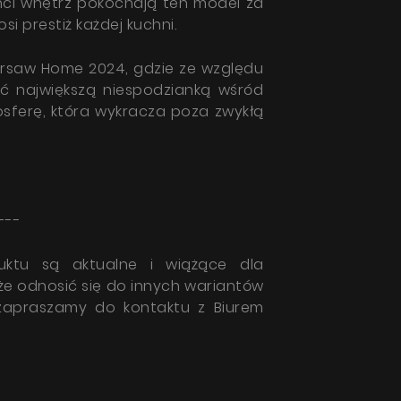
tanci wnętrz pokochają ten model za
i prestiż każdej kuchni.
arsaw Home 2024, gdzie ze względu
yć największą niespodzianką wśród
sferę, która wykracza poza zwykłą
---
uktu są aktualne i wiążące dla
oże odnosić się do innych wariantów
 zapraszamy do kontaktu z Biurem