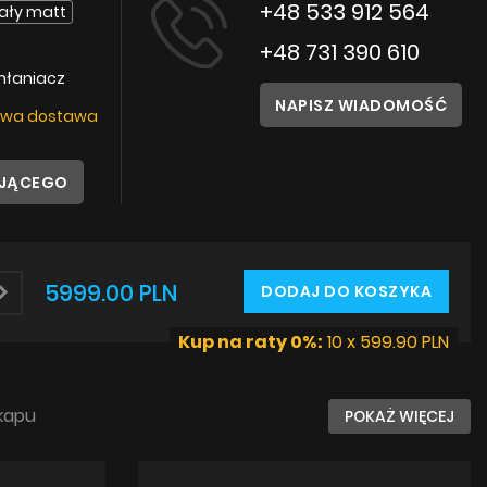
Instrukcje
+48 533 912 564
iały matt
+48 731 390 610
hłaniacz
NAPISZ WIADOMOŚĆ
wa dostawa
UJĄCEGO
5999.00 PLN
DODAJ DO KOSZYKA
Kup na raty 0%:
10 x 599.90 PLN
kapu
POKAŻ WIĘCEJ