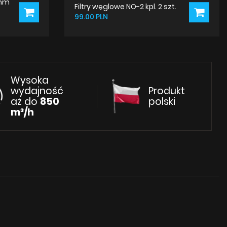
 mm
Filtry węglowe NO-2 kpl. 2 szt.
99.00 PLN
Wysoka
wydajność
Produkt
aż do
850
polski
m³/h