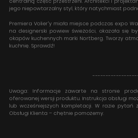
centralną część przestrzeni. Architekci i projek
jego niepowtarzalny styl, który natychmiast podnos
Premiera Volier’y miała miejsce podczas expo W
na designerski powiew świeżości, okazała się b
okapów kuchennych marki Nortberg. Tworzy atmo
kuchnię. Sprawdź!
-----------------
Uwaga: Informacje zawarte na stronie prod
oferowanej wersji produktu. Instrukcja obsługi m
lub wcześniejszych kompletacji. W razie pytań
Obsługi Klienta – chętnie pomożemy.