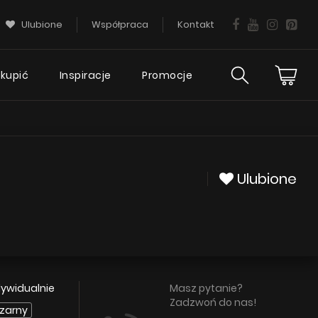
Ulubione
Współpraca
Kontakt
 kupić
Inspiracje
Promocje
ies
Wsparcie
ciej
techniczne
tania
Ulubione
FAQ
Gwarancja okapu
Poradnik
Serwis
dywidualnie
Masz pytanie?
Zadzwoń do nas!
KIE
zarny