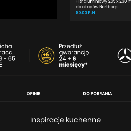
Filtr aluminiowy 265 x 230
do okapów Nortberg
80.00 PLN
icha
Przedłuż
raca
gwarancję
8 - 65
24 +
6
B
miesięcy*
OPINIE
DO POBRANIA
Inspiracje kuchenne