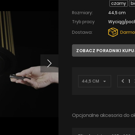
czarny
b
Rozmiary:
44,5 cm
Tryb pracy
Wyciąg/poc
Dostawa:
Darmo
ZOBACZ PORADNIKI KUP
Opcjonalne akcesoria do o