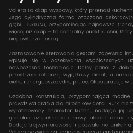
Voliera to okap wyspowy, który przenosi kuchen
Jego cylindryczna forma otoczona dekoracyj
głębi i luksusu, przypominając najnowsze trend
więcej niż okap – to centralny punkt kuchni, któ
niepowtarzalnością.
Wyr
Zastosowanie sterowania gestami zapewnia intu
z
Polit
wpisuje się w oczekiwania współczesnych uż
nowoczesne technologie. Dolny panel z delik
przestrzeni roboczej wyjątkowy klimat, a bezs
cichą i energooszczędną pracę. Okap pracuje w 
Ozdobna konstrukcja, przypominająca modne w
prawdziwa gratka dla miłośników detali. Rurki nie t
wyrafinowany charakter kuchni, nadając jej uni
genialne uzupełnienie i nowy akcent dekoracy
Dodaje trójwymiarowości i pozwala na unikalną 
Voliera pozwala na znacznie szerszą customizacj