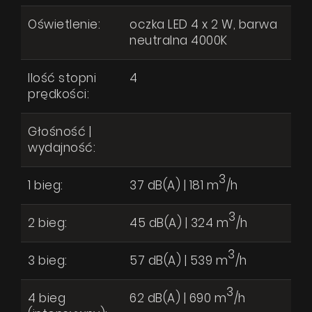
Oświetlenie:
oczka LED 4 x 2 W, barwa
neutralna 4000K
Ilość stopni
4
prędkości:
Głośność |
wydajność:
3
1 bieg:
37 dB(A) | 181 m
/h
3
2 bieg:
45 dB(A) | 324 m
/h
3
3 bieg:
57 dB(A) | 539 m
/h
3
4 bieg
62 dB(A) | 690 m
/h