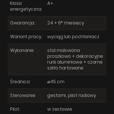
Wyrażam zgodę na przetwarzanie moich danych osobowych zgodnie
Klasa
A+
z
Polityką prywatności
energetyczna:
Współpraca
Kontakt
Gwarancja:
24 + 6* miesięcy
WYŚLIJ WIADOMOŚĆ
Wariant pracy:
wyciąg lub pochłaniacz
Wykonanie:
stal malowana
proszkowo + dekoracyjne
rurki aluminiowe + czarne
szkło hartowane
Średnica:
⌀45 cm
Sterowanie:
gestami, pilot radiowy
Pilot:
w zestawie