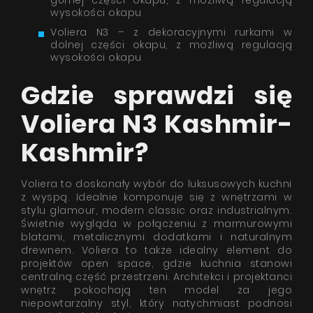
górnej części okapu, z możliwą regulacją
wysokości okapu
Voliera N3 – z dekoracyjnymi rurkami w
dolnej części okapu, z możliwą regulacją
wysokości okapu
Gdzie sprawdzi się
Voliera N3 Kashmir-
Kashmir?
Voliera to doskonały wybór do luksusowych kuchni
z wyspą. Idealnie komponuje się z wnętrzami w
stylu glamour, modern classic oraz industrialnym.
Świetnie wygląda w połączeniu z marmurowymi
blatami, metalicznymi dodatkami i naturalnym
drewnem. Voliera to także idealny element do
projektów open space, gdzie kuchnia stanowi
centralną część przestrzeni. Architekci i projektanci
wnętrz pokochają ten model za jego
niepowtarzalny styl, który natychmiast podnosi