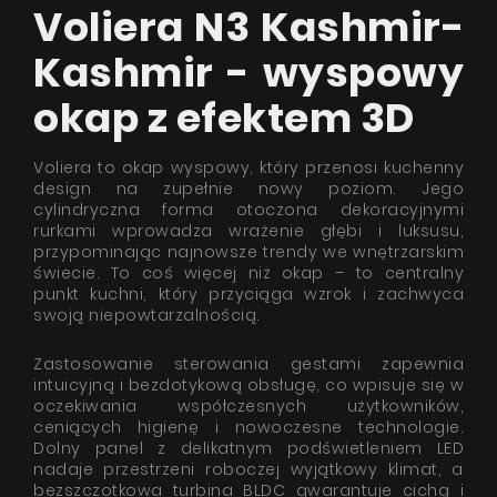
Voliera N3 Kashmir-
Kashmir - wyspowy
okap z efektem 3D
Voliera to okap wyspowy, który przenosi kuchenny
design na zupełnie nowy poziom. Jego
cylindryczna forma otoczona dekoracyjnymi
rurkami wprowadza wrażenie głębi i luksusu,
przypominając najnowsze trendy we wnętrzarskim
świecie. To coś więcej niż okap – to centralny
punkt kuchni, który przyciąga wzrok i zachwyca
swoją niepowtarzalnością.
Zastosowanie sterowania gestami zapewnia
intuicyjną i bezdotykową obsługę, co wpisuje się w
oczekiwania współczesnych użytkowników,
ceniących higienę i nowoczesne technologie.
Dolny panel z delikatnym podświetleniem LED
nadaje przestrzeni roboczej wyjątkowy klimat, a
bezszczotkowa turbina BLDC gwarantuje cichą i