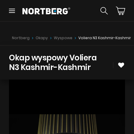
Wróć
Wróć
Poradnik
Nowości
Nortberg
Okapy
Wyspowe
Voliera N3 Kashmir-Kashmir
Okapy Wyspowe
Okapy Kominowe
Okapy Podszafkowe
Okap wyspowy Voliera
Okapy Rustykalne
N3 Kashmir-Kashmir
Okapy Sufitowe
ZOBACZ WSZYSTKIE
Okapy Tuby
Okapy przyścienne
Okapy do zabudowy
Okapy Teleskopowe
Instrukcje
Okapy Blatowe
Akcesoria
Próbki