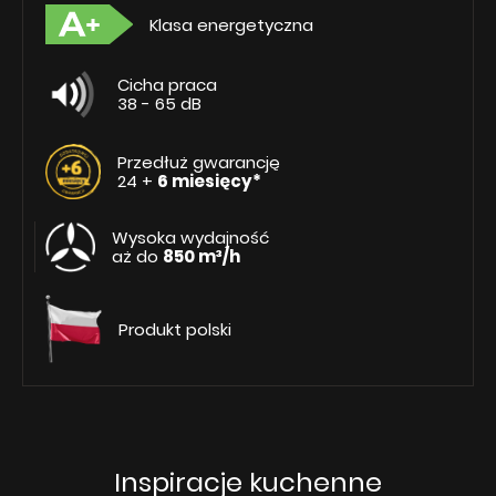
Klasa energetyczna
Cicha praca
38 - 65 dB
Przedłuż gwarancję
24 +
6 miesięcy*
Wysoka wydajność
aż do
850 m³/h
Produkt polski
Inspiracje kuchenne