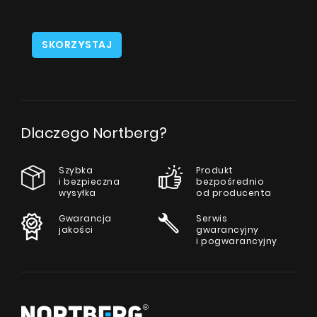
SKORZYSTAJ
Dlaczego Nortberg?
Szybka
Produkt
i bezpieczna
bezpośrednio
wysyłka
od producenta
Gwarancja
Serwis
jakości
gwarancyjny
i pogwarancyjny