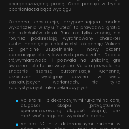
energooszczędną pracę. Okap pracuje w trybie
pochłaniacza bądź wyciągu.
Ozdobna konstrukcja, przypominająca modne
wykończenia w stylu "fluted", to prawdziwa gratka
dla miłośników detali. Rurki nie tylko zdobią, ale
również podkreślają wyrafinowany charakter
kuchni, nadając jej unikalny styl i elegancję. Voliera
to genialne uzupełnienie i nowy akcent
dekoracyjny dla ryflowanych powierzchni. Dodaje
trójwymiarowości i pozwala na unikalną grę
światłem, ale to nie wszystko. Voliera pozwala na
znacznie szerszą customizację kuchennej
przestrzeni, występuje bowiem w wielu
zaskakujących wariantach, nie tylko
kolorystycznych, ale i dekoracyjnych:
Voliera N1 – z dekoracyjnymi rurkami na całej
długości okapu (przygotujemy
spersonalizowaną długość okapu), bez
możliwości regulacji wysokości okapu
Voliera N2 – z dekoracyjnymi rurkami w