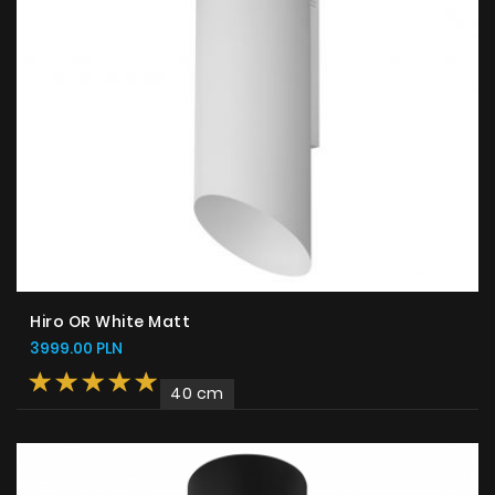
Strefa architekta
Wsparcie techniczne
Wirtualny showroom
Gdzie kupić
Inspiracje
Promocje
Współpraca
Kontakt
Hiro OR White Matt
3999.00 PLN
40 cm