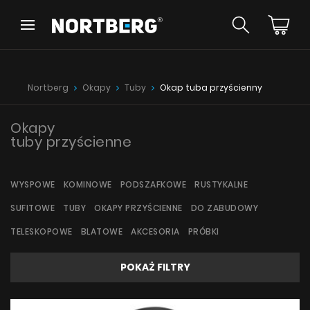
Wróć
Wróć
Poradnik
Nowości
Nortberg
Okapy
Tuby
Okap tuba przyścienny
Okapy Wyspowe
Okapy Kominowe
Okapy Podszafkowe
Okapy
tuby przyścienne
Okapy Rustykalne
Okapy Sufitowe
ZOBACZ WSZYSTKIE
Okapy Tuby
WYSPOWE
KOMINOWE
PODSZAFKOWE
RUSTYKALNE
Okapy przyścienne
Okapy do zabudowy
SUFITOWE
TUBY
OKAPY PRZYŚCIENNE
DO ZABUDOWY
Okapy Teleskopowe
Instrukcje
TELESKOPOWE
BLATOWE
AKCESORIA
PRÓBKI
Okapy Blatowe
Akcesoria
POKAŻ FILTRY
Próbki