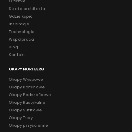
O firmie
jak też w przestronnej kuchni otwartej na salon. Dobrze
zaprezentuje się także w loftowych aranżacjach czy
Strefa architekta
wielkomiejskich apartamentach. Jest uniwersalny
Gdzie kupić
,elegancki i piękny. Stworzony do wnętrz XXI wieku.
Inspiracje
Sprawdź okapy tuby przyścienne Nortberg w kolorach:
Technologia
Współpraca
okap tuba czarny przyścienny
Blog
okap tuba biały przyścienny
Kontakt
OKAPY NORTBERG
Okapy Wyspowe
Okapy Kominowe
Okapy Podszafkowe
Okapy Rustykalne
Okapy Sufitowe
Okapy Tuby
Okapy przyścienne