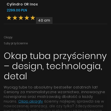
Cylindro OR Inox
2299.00 PLN
40 cm
Okapy
tuby przyścienne
Okap tuba przyścienny
– design, technologia,
detal
Wyciąg tube to absolutny bestseller ostatnich lat!
Ceniony za minimalistyczne wzornictwo, innowacyjne
rozwiązania oraz mistrzowską dbałość o każdy
niuans.
Okap
okrągły
ścienny najlepiej sprawdzi się w
nowoczesnej aranżacji, ale czy tylko? Zdecydowanie
nie! Kuchnia z zabudową meblową i płytą grzewczą