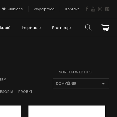
Ulubione
Współpraca
Kontakt
 kupić
Inspiracje
Promocje
ies
Wsparcie
ciej
techniczne
tania
FAQ
SORTUJ WEDŁUG
UBY
Gwarancja okapu
ESORIA
PRÓBKI
Poradnik
Serwis
KIE