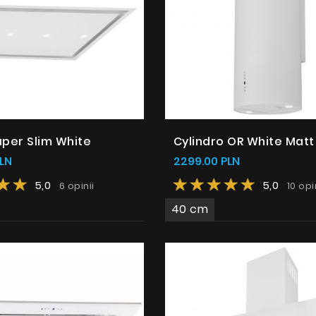
uper Slim White
Cylindro OR White Matt
LN
2299.00 PLN
5,0
5,0
6 opinii
10 opi
40 cm