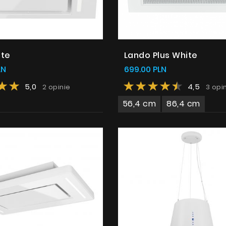
Gdzie kupić
Inspiracje
Promocje
ite
Lando Plus White
Współpraca
LN
699.00 PLN
Kontakt
5,0
4,5
2 opinie
3 opi
56,4 cm
86,4 cm