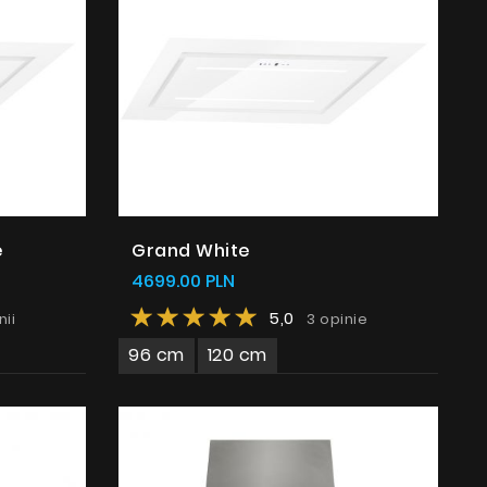
Instrukcje
e
Grand White
4699.00 PLN
5,0
nii
3 opinie
96 cm
120 cm