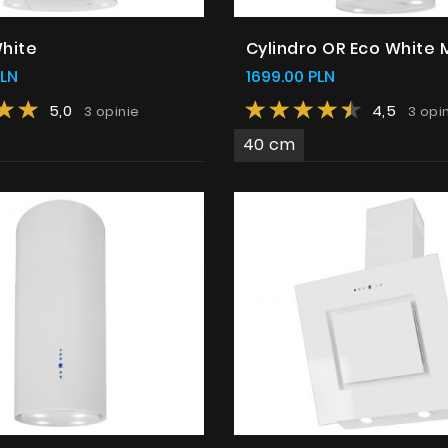
White
Cylindro OR Eco White 
PLN
1699.00 PLN
5,0
4,5
3 opinie
3 opi
40 cm