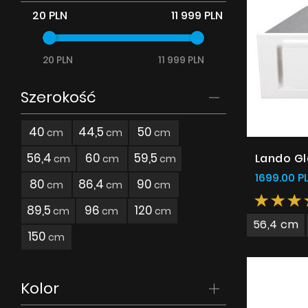
Akcesoria
20 PLN
11 999 PLN
Próbki
20 PLN
11 999 PLN
Szerokość
40
44,5
50
cm
cm
cm
56,4
60
59,5
Lando Gl
cm
cm
cm
1699.00 P
80
86,4
90
cm
cm
cm
89,5
96
120
cm
cm
cm
56,4 cm
150
cm
Kolor