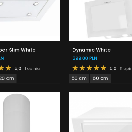
per Slim White
Dynamic White
LN
599.00 PLN
5,0
5,0
1 opinia
11 opin
120 cm
50 cm
60 cm