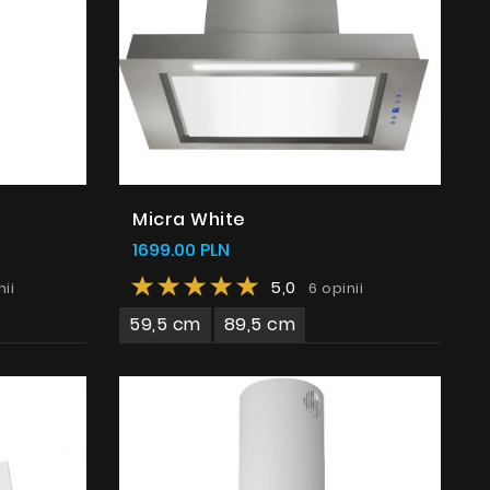
Micra White
1699.00 PLN
5,0
nii
6 opinii
59,5 cm
89,5 cm