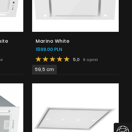
hite
Marino White
1899.00 PLN
5,0
ii
6 opinii
59,5 cm