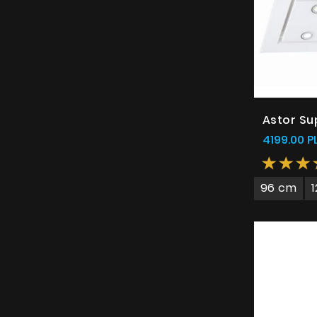
Astor Su
4199.00 P
96 cm