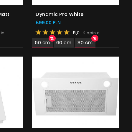
Matt
Dynamic Pro White
899.00 PLN
5,0
nie
2 opinie
50 cm
60 cm
80 cm