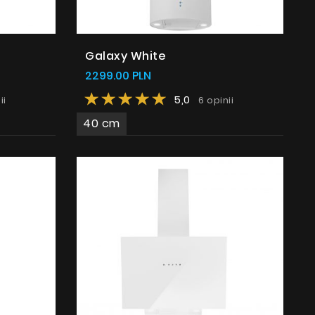
Galaxy White
2299.00 PLN
5,0
ii
6 opinii
40 cm