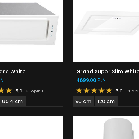
ass White
Grand Super Slim Whit
LN
4699.00 PLN
5,0
5,0
16 opinii
14 opi
86,4 cm
96 cm
120 cm