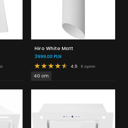
Hiro White Matt
3999.00 PLN
4,5
ii
5 opinii
40 cm