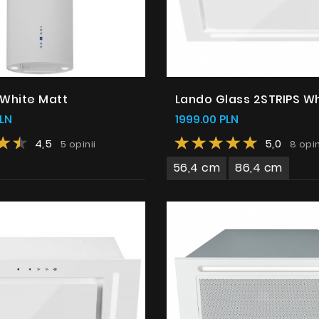
 White Matt
Lando Glass 2STRIPS W
LN
1999.00 PLN
4,5
5,0
5 opinii
8 opin
56,4 cm
86,4 cm
Produkty
O firmie
Strefa architekta
Wsparcie techniczne
Wirtualny showroom