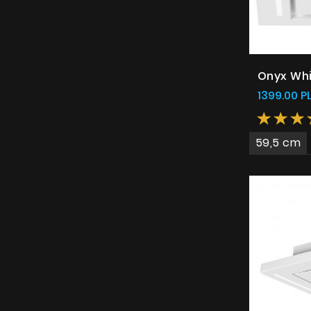
Onyx Wh
1399.00 P
59,5 cm