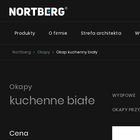
Produkty
O firmie
Strefa architekta
W
Nortberg
Okapy
Okap kuchenny biały
Desig
Nowości
Poradnik
Okapy Wyspowe
Okapy Kominowe
Okapy ze
Okapy Podszafkowe
Nortberg
Okapy
Okapy Rustykalne
WYSPOWE
kuchenne białe
Okapy ze
Okapy Sufitowe
Nortberg 
Okapy Tuby
OKAPY PRZY
Okapy przyścienne
Okapy z c
Okapy do zabudowy
Nortberg
Okapy Teleskopowe
Cena
Okapy Blatowe
ZOBACZ WSZYSTKIE
ZO