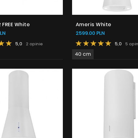
 FREE White
Ameris White
PLN
2599.00 PLN
5,0
5,0
2 opinie
5 opin
40 cm