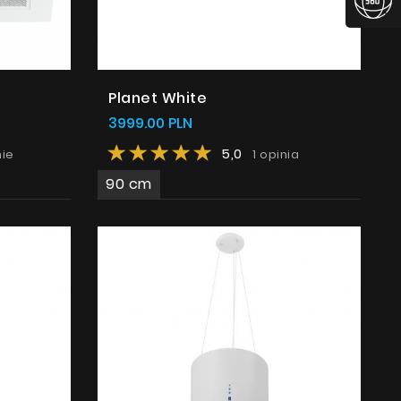
Planet White
3999.00 PLN
5,0
nie
1 opinia
90 cm