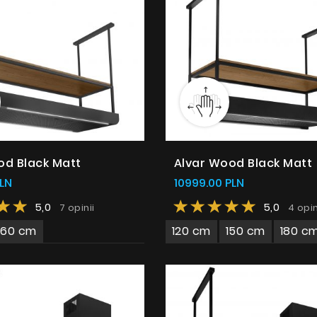
d Black Matt
Alvar Wood Black Matt
PLN
10999.00 PLN
5,0
5,0
7 opinii
4 opi
160 cm
120 cm
150 cm
180 c