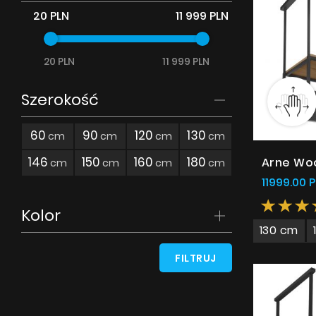
Akcesoria
20 PLN
11 999 PLN
Próbki
20 PLN
11 999 PLN
Szerokość
60
90
120
130
cm
cm
cm
cm
146
150
160
180
Arne Woo
cm
cm
cm
cm
11999.00 
Kolor
130 cm
FILTRUJ