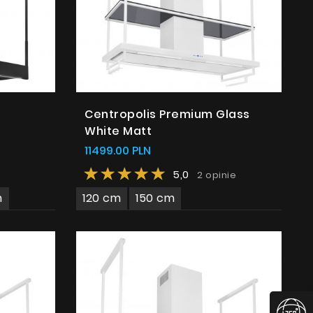
Centropolis Premium Glass
White Matt
11499.00 PLN
5,0
2 opinie
m
120 cm
150 cm