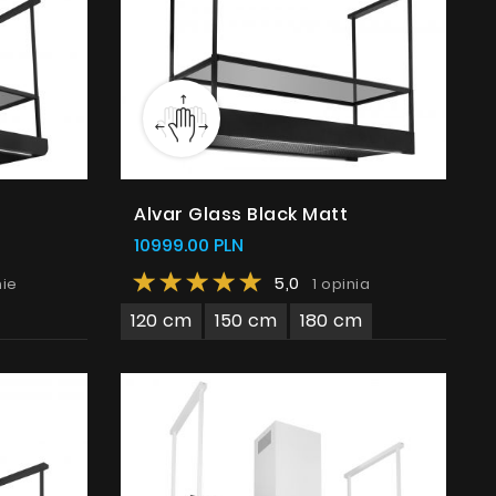
Alvar Glass Black Matt
10999.00 PLN
5,0
nie
1 opinia
120 cm
150 cm
180 cm