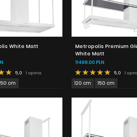
lis White Matt
Metropolis Premium Gl
White Matt
LN
11499.00 PLN
5,0
5,0
1 opinia
1 opin
150 cm
120 cm
150 cm