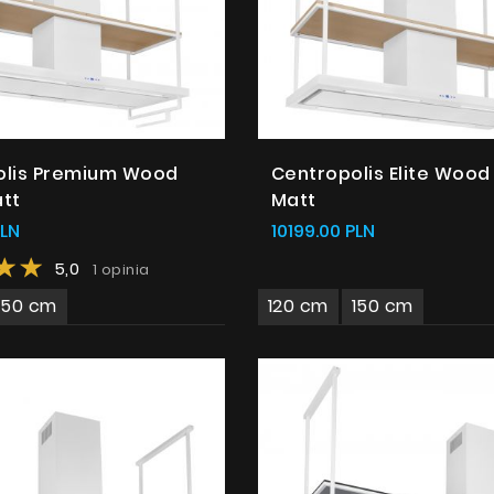
Gdzie kupić
Inspiracje
Promocje
Współpraca
olis Premium Wood
Centropolis Elite Wood
Kontakt
tt
Matt
PLN
10199.00 PLN
5,0
1 opinia
150 cm
120 cm
150 cm