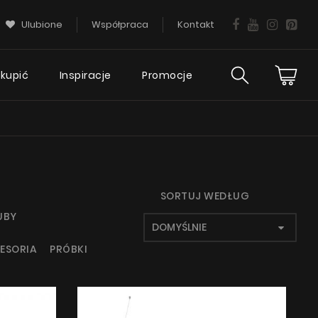
Ulubione
Współpraca
Kontakt
 kupić
Inspiracje
Promocje
ies
Wsparcie
ciej
techniczne
tania
FAQ
SORTUJ WEDŁUG
UBY
Gwarancja okapu
ESORIA
PRÓBKI
Poradnik
Serwis
KIE