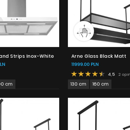
land Strips Inox-White
Arne Glass Black Matt
PLN
11999.00 PLN
4,5
2 opi
90 cm
130 cm
160 cm