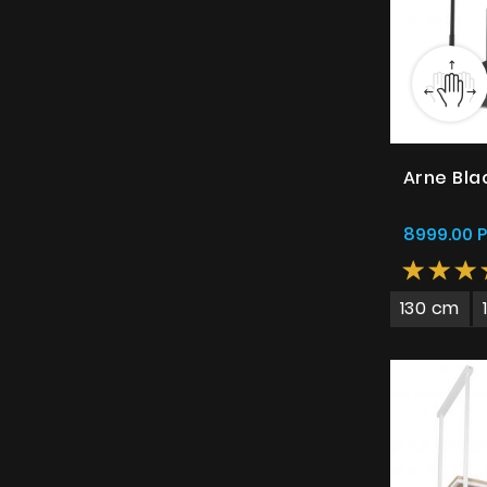
Arne Bla
8999.00 
130 cm