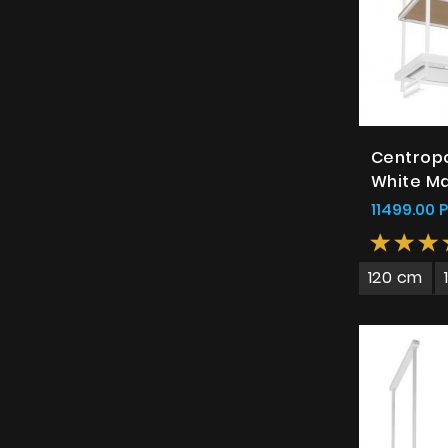
Centrop
White Ma
11499.00 
120 cm