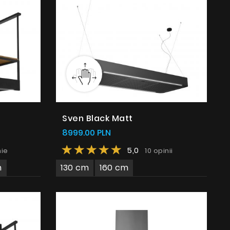
Instrukcje
Sven Black Matt
8999.00 PLN
5,0
nie
10 opinii
m
130 cm
160 cm