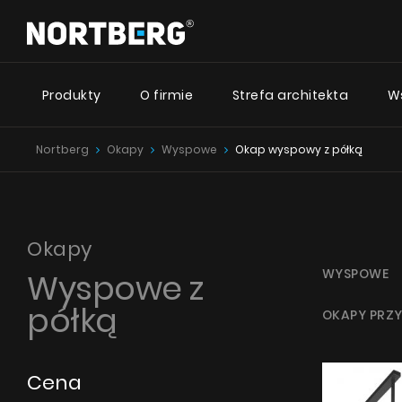
Produkty
O firmie
Strefa architekta
W
Nortberg
Okapy
Wyspowe
Okap wyspowy z półką
Desig
Nowości
Poradnik
Okapy Wyspowe
Okapy Kominowe
Okapy ze
Okapy Podszafkowe
Nortberg
Okapy
Okapy Rustykalne
WYSPOWE
Wyspowe z
Okapy ze
Okapy Sufitowe
Nortberg 
Okapy Tuby
półką
OKAPY PRZY
Okapy przyścienne
Okapy z c
Okapy do zabudowy
Nortberg
Okapy Teleskopowe
Cena
Okapy Blatowe
ZOBACZ WSZYSTKIE
ZO