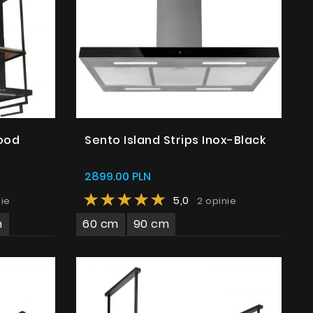
ood
Sento Island Strips Inox-Black
2899.00 PLN
5,0
nie
2 opinie
m
60 cm
90 cm