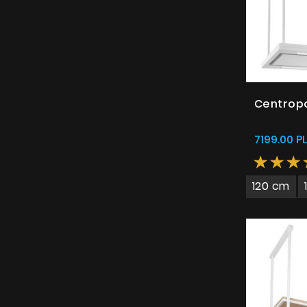
Centropo
7199.00 P
120 cm