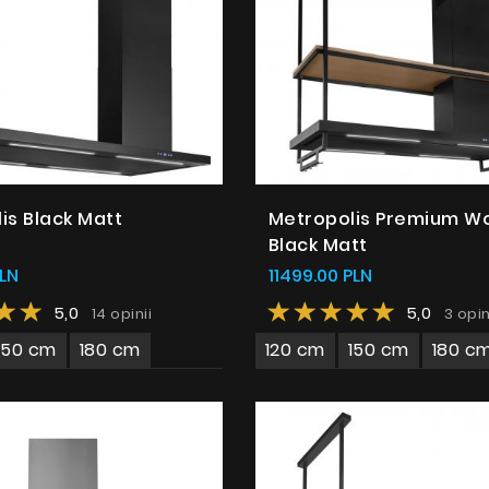
is Black Matt
Metropolis Premium W
Black Matt
LN
11499.00 PLN
5,0
5,0
14 opinii
3 opi
150 cm
180 cm
120 cm
150 cm
180 c