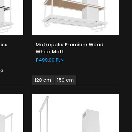
ass
Metropolis Premium Wood
White Matt
11499.00 PLN
ia
120 cm
150 cm