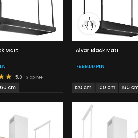
ck Matt
Alvar Black Matt
PLN
7999.00 PLN
5,0
3 opinie
Produkty
160 cm
120 cm
150 cm
180 c
O firmie
Strefa architekta
Wsparcie techniczne
Wirtualny showroom